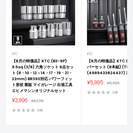
KTC
KTC
【8月の特価品】KTC (B3-9P)
【8月の特価品】KTC 樹
9.5sq.(3/8) 六角ソケット 9点セッ
バーセット (8本組) (TPM
ト (8・10・12～14・17・19・21・
(4989433824437) 
22mm) BR390対応 パワーフィッ
販
¥5,995
通
¥6,385
ト形状 業販 マイガレージ 出張工具
売
常
価
エヒメマシンオリジナルセット
価
0件
格
格
販
¥3,996
通
¥4,236
売
常
価
価
0件
格
格