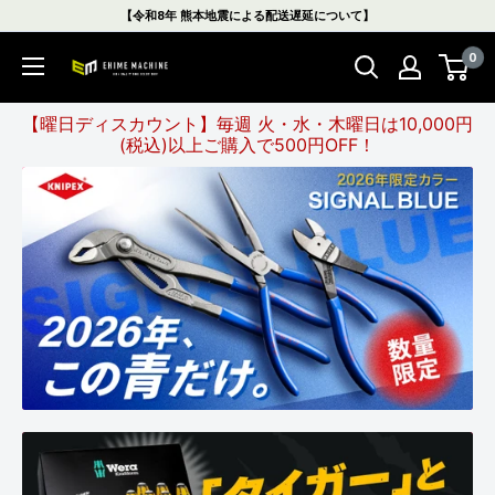
コ
【令和8年 熊本地震による配送遅延について】
ン
0
テ
エ
ン
ヒ
ツ
メ
【曜日ディスカウント】毎週 火・水・木曜日は10,000円
に
(税込)以上ご購入で500円OFF！
マ
ス
シ
キ
ン
ッ
本
プ
店
す
る