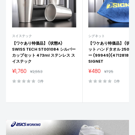
スイステック
シグネット
【ワケあり特価品】 (状態A)
【ワケあり特価品】 (状態A
SWISS TECH ST001084 シルバー
ット ハンドタオル 250X2
カップセット 473ml ステンレス ス
ー (99949)(471281864
イステック
SIGNET
販
販
¥1,760
¥480
通
通
¥2,553
¥725
売
常
売
常
価
価
価
価
0件
0件
格
格
格
格