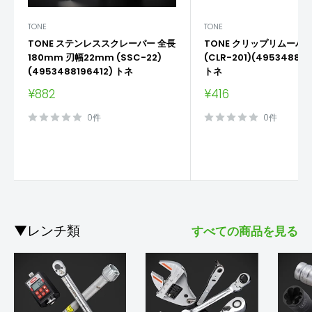
TONE
TONE
TONE ステンレススクレーパー 全長
TONE クリップリムーバー
180mm 刃幅22mm (SSC-22)
(CLR-201)(49534882
(4953488196412) トネ
トネ
販
販
¥882
¥416
売
売
価
価
0件
0件
格
格
▼レンチ類
すべての商品を見る