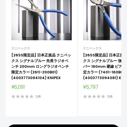
クニペックス
クニペックス
[26SS限定品] 日本正規品 クニペッ
[26SS限定品] 日本正規
クス シグナルブルー 先長ラジオペ
クス シグナルブルー 強力
ンチ 200mm ロングラジオペンチ
パー 160mm 硬線 ピアノ
限定カラー (2611-200B01)
定カラー (7401-160B03)
(4003773094104) KNIPEX
(4003773094081) KNI
販
販
¥6,091
¥5,797
売
売
価
価
0件
0件
格
格