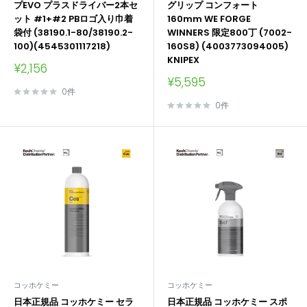
プEVO プラスドライバー2本セ
グリップ コンフォート
ット #1+#2 PBロゴ入り巾着
160mm WE FORGE
袋付 (38190.1-80/38190.2-
WINNERS 限定800丁 (7002-
100)(4545301117218)
160S8) (4003773094005)
KNIPEX
販
¥2,156
売
販
¥5,595
価
売
0件
格
価
0件
格
コッホケミー
コッホケミー
日本正規品 コッホケミー セラ
日本正規品 コッホケミー スポ