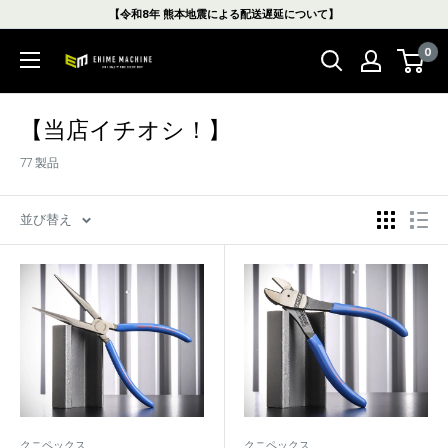
コ
【令和8年 熊本地震による配送遅延について】
ン
0
テ
エ
ン
ヒ
ツ
メ
【当店イチオシ！】
に
マ
ス
シ
77 製品
キ
ン
ッ
本
並び替え
プ
店
す
る
クニペックス
クニペックス