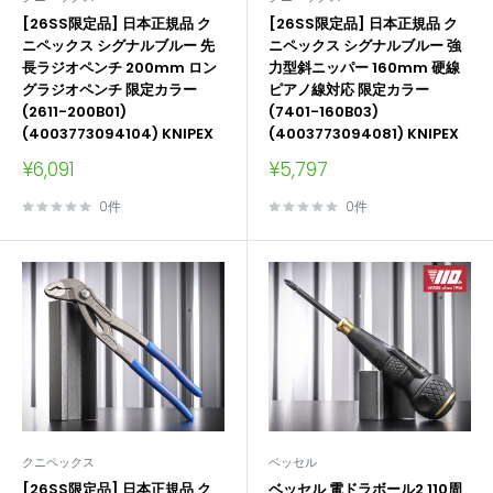
[26SS限定品] 日本正規品 ク
[26SS限定品] 日本正規品 ク
ニペックス シグナルブルー 先
ニペックス シグナルブルー 強
長ラジオペンチ 200mm ロン
力型斜ニッパー 160mm 硬線
グラジオペンチ 限定カラー
ピアノ線対応 限定カラー
(2611-200B01)
(7401-160B03)
(4003773094104) KNIPEX
(4003773094081) KNIPEX
販
販
¥6,091
¥5,797
売
売
価
価
0件
0件
格
格
クニペックス
ベッセル
[26SS限定品] 日本正規品 ク
ベッセル 電ドラボール2 110周