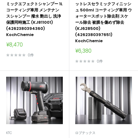
ミックエフェクトシャンプー 1L
ットレスセラミックフィニッシ
コーティング車用 メンテナン
ュ 500ml コーティング車用 ウ
スシャンプー 撥水 艶出し 洗浄
ォータースポット除去剤 スケ
保護同時施工 (KJ811001)
ール除去 被膜を傷めず除去
(4262380394360)
(KJ628500)
KochChemie
(4262380397651)
KochChemie
販
¥8,470
売
販
¥6,380
価
売
0件
格
価
0件
格
KTC
ロブテックス