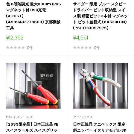
色 6段階調光 最大800lm IP65
サイダー 限定 ブルー スタビー
マグネット付 USB充電
ドライバー ビット収納型 スイ
(AL815T)
ス製 精密ビット3本付 マグネッ
(4989433778600) 京都機械
ト ビット差替式 (8453BLCN)
工具
(7610733097975)
販
販
¥12,352
¥4,551
売
売
価
価
0件
0件
格
格
PBスイスツールズ
クニペックス
[26SS限定品] 日本正規品 PB
日本正規品 クニペックス 限定
スイスツールズ スイスグリッ
斜ニッパー イタリアモデル 3K