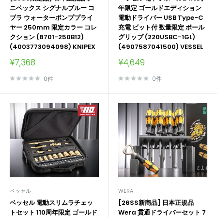
ニペックス シグナルブルー コ
年限定 ゴールドエディション
ブラ ウォーターポンププライ
電動ドライバー USB Type-C
ヤー 250mm 限定カラー コレ
充電 ビット付 数量限定 ボール
クション (8701-250B12)
グリップ (220USBC-1GL)
(4003773094098) KNIPEX
(4907587041500) VESSEL
販
販
¥7,368
¥4,649
売
売
価
価
0件
0件
格
格
ベッセル
WERA
ベッセル 電動スリムラチェッ
[26SS新商品] 日本正規品
トセット 110周年限定 ゴールド
Wera 貫通ドライバーセット 7