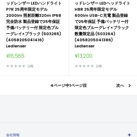
ッドレンザー LEDハンドライト
ッドレンザー LEDヘッドライト
P7R 25周年限定モデル
H8R 25周年限定モデル
2000lm 照射距離320m IP68
600lm USB-C充電 製品登録
完全防水 製品登録で25年保証
で25年保証 予備バッテリー付
予備バッテリー付 限定色ブル
限定色ブルーグレイ×ブラック
ーグレイ×ブラック (503265)
数量限定品 (503264)
(4058205041416)
(4058205041386)
Ledlenser
Ledlenser
販
販
¥16,565
¥13,200
売
売
価
価
0件
0件
格
格
4ページ中1ページ目
次へ
会社情報