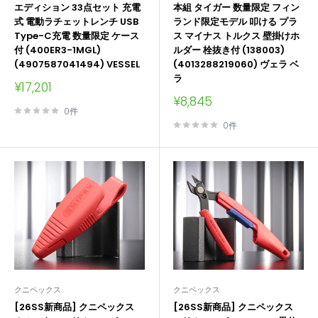
エディション 33点セット 充電
本組 タイガー 数量限定 フィン
式 電動ラチェットレンチ USB
ランド限定モデル 叩ける プラ
Type-C充電 数量限定 ケース
ス マイナス トルクス 壁掛けホ
付 (400ER3-1MGL)
ルダー 栓抜き付 (138003)
(4907587041494) VESSEL
(4013288219060) ヴェラ ベ
ラ
販
¥17,201
売
販
¥8,845
価
売
0件
格
価
0件
格
クニペックス
クニペックス
[26SS新商品] クニペックス
[26SS新商品] クニペックス