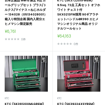
日本正規品 Wera 限定 9点 ボ
KTC (SK37220XFWEM)
ールグリップセット プラス/ト
9.5sq. 72点 工具セット オフホ
ルクス/マイナス＋ねじホルダ
ワイト チェスト付
ー 134028（05134028001）
SKX0213FW採用 90ギアラチ
箱入り特別企画 国内入荷分エ
ェットハンドルBR390 エヒメ
ヒメマシン限定販売
マシンオリジナル商品 オリジ
ナルツールセット
販
¥6,761
売
販
¥64,163
価
売
0件
格
価
0件
格
KTC
KTC
KTC (SK39120XMLGREM)
KTC (SK39224XSYREM)