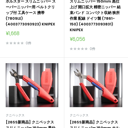
ホルスター スリムニッパー ス
スリムニッパー 150mm 黒仕
ーパーニッパー用 ベルトクリ
上げ 開口拡大 精密ニッパー 結
ップ付 工具ケース 携帯
束バンド コンパクト収納 狭所
(7809LE)
作業 配線 ドイツ製 (7861-
(4003773093923) KNIPEX
150) (4003773093831)
KNIPEX
販
¥1,668
売
販
¥6,056
価
売
0件
格
価
0件
格
クニペックス
クニペックス
[26SS新商品] クニペックス
[26SS新商品] クニペックス
スリムニッパー 150mm 黒仕
スリムニッパー 150mm ホル