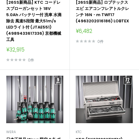
[26SS新商品] KTC コードレ
[26SS新商品] ロブテックス
スブローガンセット 18V
エビ エアコンフレアトルクレ
5.0Ah バッテリー付 洗車 水滴
ンチ 16N・m TWF17
除去 風速5段階 最大51m/s
(4963202016186) LOBTEX
LEDライト付 (JTAE551)
販
¥6,482
(4989433617336) 京都機械
売
工具
価
0件
格
販
¥32,915
売
価
0件
格
WERA
KTC