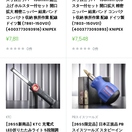
上げ ホルスター付セット 開口
スター付セット 開口拡大 精密
拡大 精密ニッパー 結束バンド
ニッパー 結束バンド コンパク
コンパクト収納 狭所作業 配線
ト収納 狭所作業 配線 ドイツ製
ドイツ製 (7861-150V01)
(7803-150V01)
(4003773093916) KNIPEX
(4003773093893) KNIPEX
販
販
¥7,811
¥7,548
売
売
価
価
0件
0件
格
格
KTC
PBスイスツールズ
[26SS新商品] KTC 充電式
[26SS限定品] 日本正規品 PB
LED折りたたみライト 5段階調
スイスツールズ スタビーイン