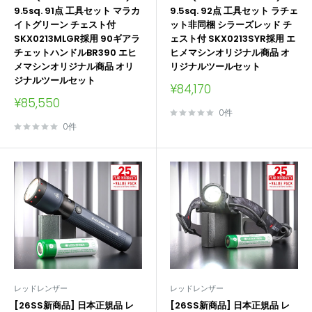
9.5sq. 91点 工具セット マラカ
9.5sq. 92点 工具セット ラチェ
イトグリーン チェスト付
ット非同梱 シラーズレッド チ
SKX0213MLGR採用 90ギアラ
ェスト付 SKX0213SYR採用 エ
チェットハンドルBR390 エヒ
ヒメマシンオリジナル商品 オ
メマシンオリジナル商品 オリ
リジナルツールセット
ジナルツールセット
販
¥84,170
売
販
¥85,550
価
売
0件
格
価
0件
格
レッドレンザー
レッドレンザー
[26SS新商品] 日本正規品 レ
[26SS新商品] 日本正規品 レ