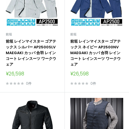
前垣
前垣
前垣 レインマイスター ゴアテ
前垣 レインマイスター ゴアテ
ックス シルバー AP2500SLV
ックス ネイビー AP2500NV
MAEGAKI カッパ 合羽 レイン
MAEGAKI カッパ 合羽 レイン
コート レインスーツ ワークウ
コート レインスーツ ワークウ
ェア
ェア
販
販
¥26,598
¥26,598
売
売
価
価
0件
0件
格
格