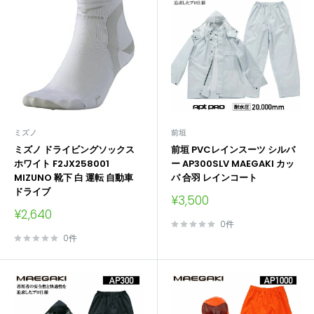
ミズノ
前垣
ミズノ ドライビングソックス
前垣 PVCレインスーツ シルバ
ホワイト F2JX258001
ー AP300SLV MAEGAKI カッ
MIZUNO 靴下 白 運転 自動車
パ 合羽 レインコート
ドライブ
販
¥3,500
売
販
¥2,640
価
売
0件
格
価
0件
格