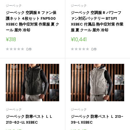
ジーベック
ジーベック
ジーベック 空調服 R ファン保
ジーベック 空調服 R パワーフ
護ネット 4枚セット FNP500
ァン対応バッテリー BTSP1
XEBEC 熱中症対策 作業服 夏 ク
XEBEC 付属品 熱中症対策 作業
ール 屋外 冷却
服 夏 クール 屋外 冷却
販
販
¥318
¥10,441
売
売
価
価
0件
0件
格
格
ジーベック
ジーベック
ジーベック 防寒ベスト ＬＬ
ジーベック 防寒ベスト Ｌ 213-
213-62-LL XEBEC
39-L XEBEC