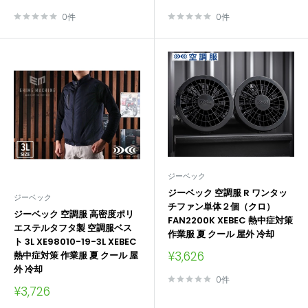
売
売
価
価
0件
0件
格
格
ジーベック
ジーベック 空調服 R ワンタッ
ジーベック
チファン単体２個（クロ）
ジーベック 空調服 高密度ポリ
FAN2200K XEBEC 熱中症対策
エステルタフタ製 空調服ベス
作業服 夏 クール 屋外 冷却
ト 3L XE98010-19-3L XEBEC
販
¥3,626
熱中症対策 作業服 夏 クール 屋
売
外 冷却
価
0件
販
格
¥3,726
売