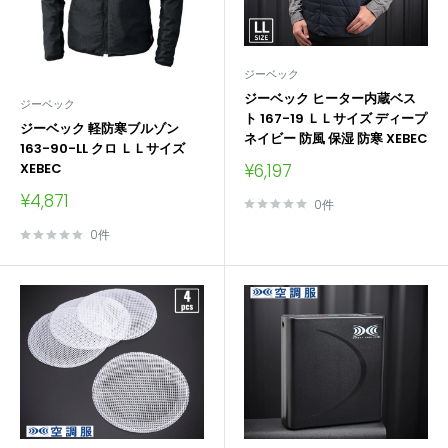
ジーベック
ジーベック ヒーター内蔵ベス
ジーベック
ト 167-19 ＬＬサイズ ディープ
ジーベック 軽防寒ブルゾン
ネイビー 防風 保湿 防寒 XEBEC
163-90-LL クロ ＬＬサイズ
販
¥6,197
XEBEC
売
販
¥4,871
価
0件
売
格
価
0件
格