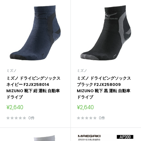
ミズノ
ミズノ
ミズノ ドライビングソックス
ミズノ ドライビングソックス
ネイビー F2JX258014
ブラック F2JX258009
MIZUNO 靴下 紺 運転 自動車
MIZUNO 靴下 黒 運転 自動車
ドライブ
ドライブ
販
販
¥2,640
¥2,640
売
売
価
価
0件
0件
格
格