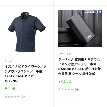
格
格
ジーベック
ジーベック 空調服 R リチウム
ミズノ
イオン 小型バッテリー本体
ミズノ ナビドライ ワークボタ
NANOBT2 XEBEC 熱中症対策
ンダウンポロシャツ（半袖）
作業服 夏 クール 屋外 冷却
F2JA218414 ネイビー
販
¥4,070
MIZUNO
売
販
¥4,180
価
0件
売
格
価
0件
格