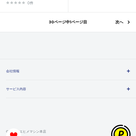
価
0件
格
30ページ中1ページ目
次へ
会社情報
エヒメマシンとは
サービス内容
会社概要
プライバシーポリシー
送料・配送方法について
特定商取引法に基づく表記
お支払い方法について
利用規約
領収書について
返金ポリシー
保証・返品・交換について
© 2026 エヒメマシン本店
ポイントの獲得・利用方法について