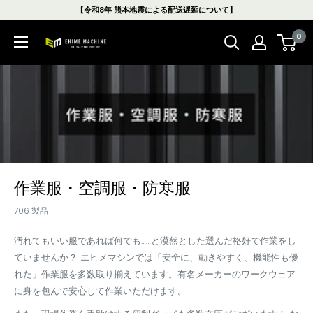
コ
【令和8年 熊本地震による配送遅延について】
ン
0
テ
エ
ン
ヒ
ツ
メ
に
マ
ス
シ
キ
ン
ッ
本
プ
店
す
作業服・空調服・防寒服
る
706 製品
汚れてもいい服であれば何でも……と漠然とした選んだ格好で作業をし
ていませんか？ エヒメマシンでは「安全に、動きやすく、機能性も優
れた」作業服を多数取り揃えています。有名メーカーのワークウェア
に身を包んで安心して作業いただけます。