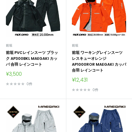
前垣
前垣
前垣 PVCレインスーツ ブラッ
前垣 ワーキングレインスーツ
ク AP300BKL MAEGAKI カッ
レスキューオレンジ
パ 合羽 レインコート
AP1000ROR MAEGAKI カッパ
合羽 レインコート
販
¥3,500
売
販
¥12,431
価
売
0件
格
価
0件
格