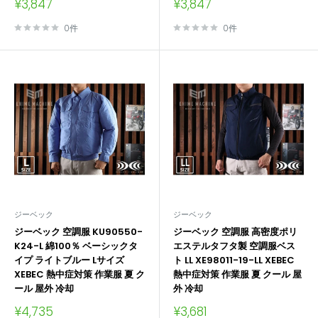
販
販
¥3,847
¥3,847
売
売
価
価
0件
0件
格
格
ジーベック
ジーベック
ジーベック 空調服 KU90550-
ジーベック 空調服 高密度ポリ
K24-L 綿100％ ベーシックタ
エステルタフタ製 空調服ベス
イプ ライトブルー Lサイズ
ト LL XE98011-19-LL XEBEC
XEBEC 熱中症対策 作業服 夏 ク
熱中症対策 作業服 夏 クール 屋
ール 屋外 冷却
外 冷却
販
販
¥4,735
¥3,681