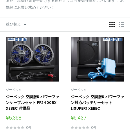
また、現場作業を手助けする便利グッズも多数在庫がございます！ お
気軽にお買い求めください！
並び替え
ジーベック
ジーベック
ジーベック 空調服R パワーファ
ジーベック 空調服R パワーファ
ンケーブルセット PF2400BX
ン対応バッテリーセット
XEBEC 付属品
LISUPER1 XEBEC
販
販
¥5,398
¥9,437
売
売
価
価
0件
0件