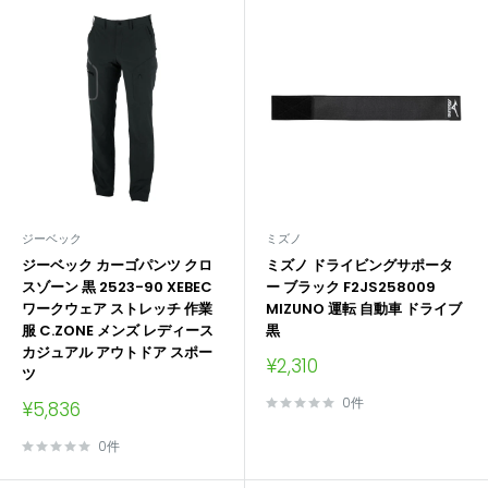
ジーベック
ミズノ
ジーベック カーゴパンツ クロ
ミズノ ドライビングサポータ
スゾーン 黒 2523-90 XEBEC
ー ブラック F2JS258009
ワークウェア ストレッチ 作業
MIZUNO 運転 自動車 ドライブ
服 C.ZONE メンズ レディース
黒
カジュアル アウトドア スポー
販
¥2,310
ツ
売
価
0件
販
¥5,836
格
売
価
0件
格