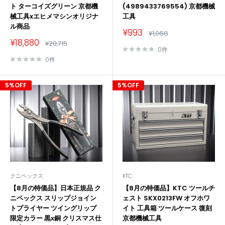
ト ターコイズグリーン 京都機
(4989433769554) 京都機械
械工具xエヒメマシンオリジナ
工具
ル商品
販
¥993
通
¥1,068
売
常
販
¥18,880
通
¥20,715
価
価
売
常
0件
格
価
格
価
0件
格
格
5%OFF
5%OFF
クニペックス
KTC
【8月の特価品】日本正規品 ク
【8月の特価品】KTC ツールチ
ニペックス スリップジョイン
ェスト SKX0213FW オフホワ
トプライヤー ツイングリップ
イト 工具箱 ツールケース 復刻
限定カラー 黒x銅 クリスマス仕
京都機械工具