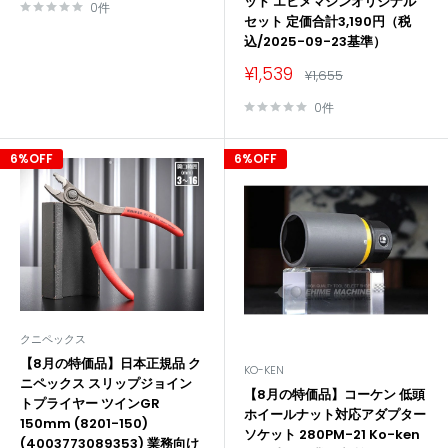
価
ット エヒメマシンオリジナル
価
0件
格
格
セット 定価合計3,190円（税
込/2025-09-23基準）
販
¥1,539
通
¥1,655
売
常
価
価
0件
格
格
6%OFF
6%OFF
クニペックス
【8月の特価品】日本正規品 ク
KO-KEN
ニペックス スリップジョイン
【8月の特価品】コーケン 低頭
トプライヤー ツインGR
ホイールナット対応アダプター
150mm (8201-150)
ソケット 280PM-21 Ko-ken
(4003773089353) 業務向け