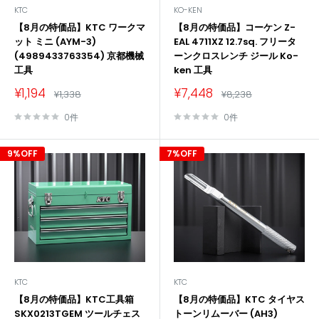
KTC
KO-KEN
【8月の特価品】KTC ワークマ
【8月の特価品】コーケン Z-
ット ミニ (AYM-3)
EAL 4711XZ 12.7sq. フリータ
(4989433763354) 京都機械
ーンクロスレンチ ジール Ko-
工具
ken 工具
販
販
¥1,194
¥7,448
通
通
¥1,338
¥8,238
売
常
売
常
価
価
価
価
0件
0件
格
格
格
格
9%OFF
7%OFF
KTC
KTC
【8月の特価品】KTC工具箱
【8月の特価品】KTC タイヤス
SKX0213TGEM ツールチェス
トーンリムーバー (AH3)