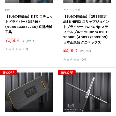
KTC
クニペックス
【8月の特価品】KTC ラチェッ
【8月の特価品】[25SS限定
トドライバー (DBR16)
品] KNIPEX スリップジョイン
(4989433832265) 京都機械
トプライヤー TwinGrip ステ
工具
ィールブルー 200mm 8201-
200B01 (4003773093169)
販
¥3,584
通
¥3,869
日本正規品 クニペックス
売
常
価
価
0件
販
¥4,900
格
通
¥5,240
格
売
常
価
価
0件
格
格
11%OFF
10%OFF