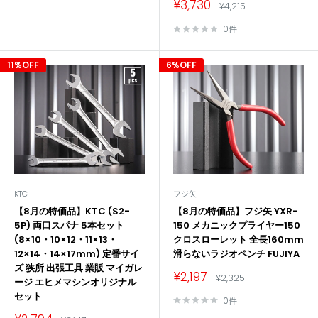
販
¥3,730
通
¥4,215
売
常
価
価
0件
格
格
11%OFF
6%OFF
KTC
フジ矢
【8月の特価品】KTC (S2-
【8月の特価品】フジ矢 YXR-
5P) 両口スパナ 5本セット
150 メカニックプライヤー150
(8×10・10×12・11×13・
クロスローレット 全長160mm
12×14・14×17mm) 定番サイ
滑らないラジオペンチ FUJIYA
ズ 狭所 出張工具 業販 マイガレ
販
¥2,197
通
¥2,325
ージ エヒメマシンオリジナル
売
常
価
セット
価
0件
格
格