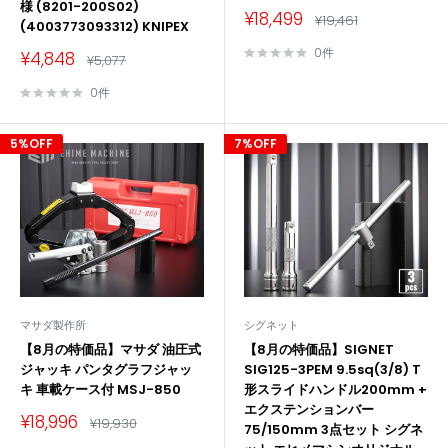
様 (8201-200S02)
販
¥18,499
通
¥19,461
(4003773093312) KNIPEX
売
常
価
価
0件
販
¥4,848
格
通
¥5,077
格
売
常
価
価
0件
格
格
5%OFF
7%OFF
マサダ製作所
シグネット
【8月の特価品】マサダ 油圧式
【8月の特価品】SIGNET
ジャッキ パンタグラフジャッ
SIG125-3PEM 9.5sq(3/8) T
キ 車載ケース付 MSJ-850
形スライドハンドル200mm +
エクステンションバー
販
¥18,996
通
¥19,930
75/150mm 3点セット シグネ
売
常