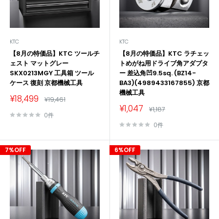
KTC
KTC
【8月の特価品】KTC ツールチ
【8月の特価品】KTC ラチェッ
ェスト マットグレー
トめがね用ドライブ角アダプタ
SKX0213MGY 工具箱 ツール
ー 差込角凹9.5sq. (BZ14-
ケース 復刻 京都機械工具
BA3)(4989433167855) 京都
機械工具
販
¥18,499
通
¥19,461
売
常
販
¥1,047
通
¥1,187
価
価
売
常
0件
格
価
格
価
0件
格
格
7%OFF
6%OFF