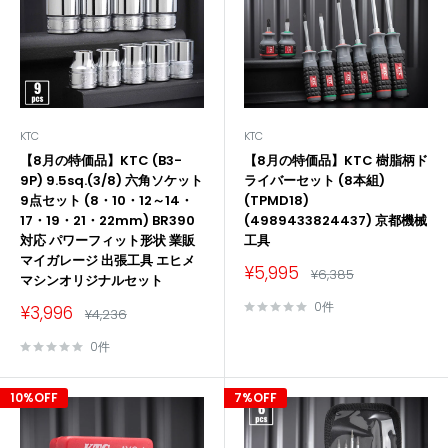
KTC
KTC
【8月の特価品】KTC (B3-
【8月の特価品】KTC 樹脂柄ド
9P) 9.5sq.(3/8) 六角ソケット
ライバーセット (8本組)
9点セット (8・10・12～14・
(TPMD18)
17・19・21・22mm) BR390
(4989433824437) 京都機械
対応 パワーフィット形状 業販
工具
マイガレージ 出張工具 エヒメ
販
¥5,995
通
¥6,385
マシンオリジナルセット
売
常
価
価
0件
販
¥3,996
格
通
¥4,236
格
売
常
価
価
0件
格
格
10%OFF
7%OFF