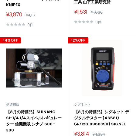
工具 山下工業研究所
KNIPEX
販
¥1,531
通
¥1,630
販
¥3,870
通
¥4,117
売
常
売
常
価
価
0件
価
格
価
0件
格
格
格
14%OFF
12%OFF
信濃機販
シグネット
【8月の特価品】SHINANO
【8月の特価品】シグネット デ
SI-1/4 1/4スイベルレギュレー
ジタルテスター (46581)
ター 信濃機販 シナノ 600-
(4712818966398) SIGNET
300
販
¥3,814
通
¥4,334