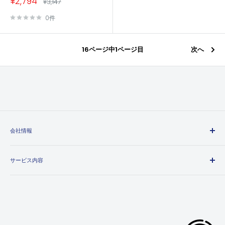
販
¥2,794
通
¥3,147
売
常
価
価
0件
格
格
16ページ中1ページ目
次へ
会社情報
エヒメマシンとは
サービス内容
会社概要
プライバシーポリシー
送料・配送方法について
特定商取引法に基づく表記
お支払い方法について
利用規約
領収書について
返金ポリシー
保証・返品・交換について