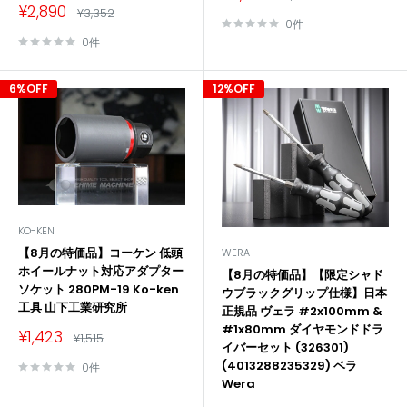
売
常
販
¥2,890
通
¥3,352
価
価
売
常
0件
格
価
格
価
0件
格
格
6%OFF
12%OFF
KO-KEN
【8月の特価品】コーケン 低頭
WERA
ホイールナット対応アダプター
【8月の特価品】【限定シャド
ソケット 280PM-19 Ko-ken
ウブラックグリップ仕様】日本
工具 山下工業研究所
正規品 ヴェラ #2x100mm &
#1x80mm ダイヤモンドドラ
販
¥1,423
通
¥1,515
イバーセット (326301)
売
常
価
価
(4013288235329) ベラ
0件
格
格
Wera