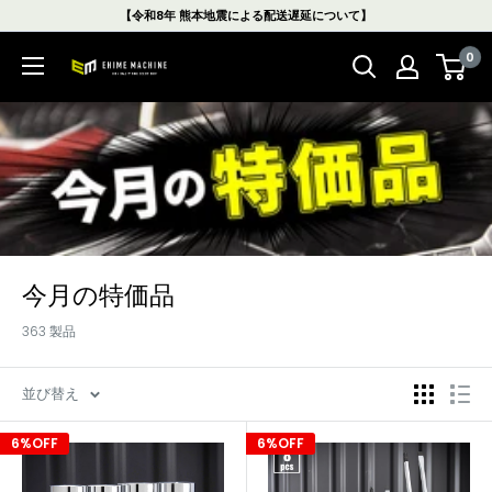
コ
【令和8年 熊本地震による配送遅延について】
ン
0
テ
エ
ン
ヒ
ツ
メ
に
マ
ス
シ
キ
ン
ッ
本
プ
店
す
今月の特価品
る
363 製品
並び替え
6%OFF
6%OFF