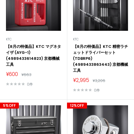
KTC
KTC
【8月の特価品】KTC マグネタ
【8月の特価品】KTC 精密ラチ
イザ (AYG-1)
ェットドライバーセット
(4989433614823) 京都機械
(TDBRP6)
工具
(4989433863443) 京都機械
工具
販
¥600
通
¥663
売
常
販
¥2,995
通
¥3,206
価
価
売
常
0件
格
価
格
価
0件
格
格
5%OFF
12%OFF