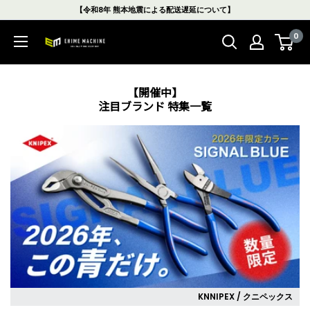
コ
【令和8年 熊本地震による配送遅延について】
ン
0
テ
エ
ン
ヒ
ツ
メ
に
【開催中】
マ
注目ブランド 特集一覧
ス
シ
キ
ン
ッ
本
プ
店
す
る
KNNIPEX / クニペックス