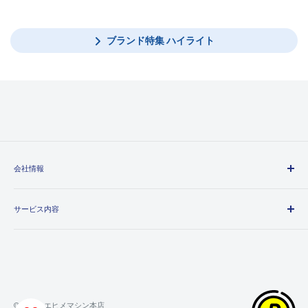
ブランド特集 ハイライト
会社情報
エヒメマシンとは
サービス内容
会社概要
プライバシーポリシー
送料・配送方法について
特定商取引法に基づく表記
お支払い方法について
利用規約
領収書について
返金ポリシー
保証・返品・交換について
© 2026 エヒメマシン本店