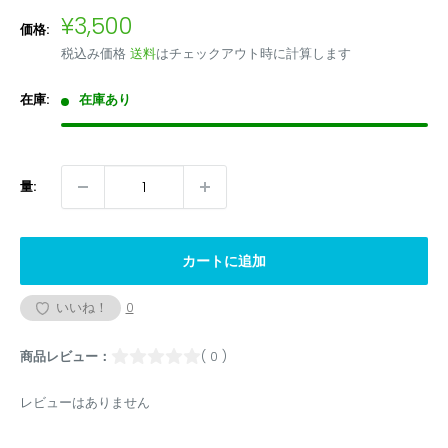
販
¥3,500
価格:
売
税込み価格
送料
はチェックアウト時に計算します
価
格
在庫:
在庫あり
量:
カートに追加
いいね！
0
商品レビュー：
( 0 )
レビューはありません