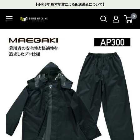
コ
【令和8年 熊本地震による配送遅延について】
ン
0
テ
エ
ン
ヒ
ツ
メ
に
マ
ス
シ
キ
ン
ッ
本
プ
店
す
る