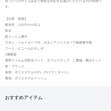
ゆったりのサイズ設定で体格を問わずお選びいただけるのが特徴で
す。
【仕様・規格】
耐水性：20000mm以上
防水
総メッシュ裏付
ズボン：ベルトループ付、ボタンアジャスターで裾調整可能
フード：ビニールひさし付
2層構造
透明フィルム付防水フード、ダブルフラップ、二重袖、胸ポケット
色：ブラック
表地：ポリエステル100%（PVCラミネート）
裏地：ポリエステルメッシュ
おすすめアイテム