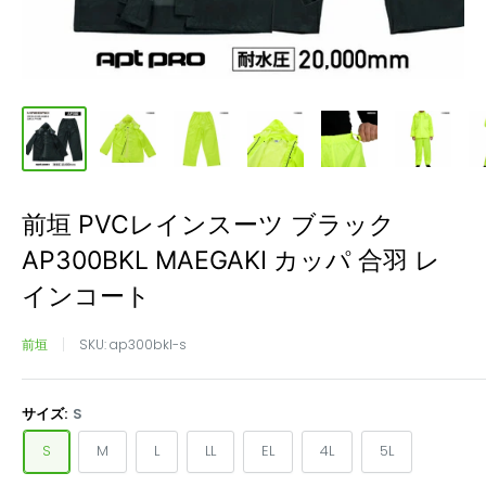
前垣 PVCレインスーツ ブラック
AP300BKL MAEGAKI カッパ 合羽 レ
インコート
前垣
SKU:
ap300bkl-s
サイズ:
S
S
M
L
LL
EL
4L
5L