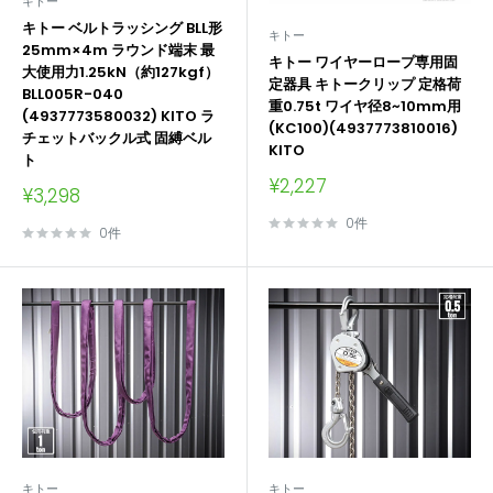
キトー
キトー ベルトラッシング BLL形
キトー
25mm×4m ラウンド端末 最
キトー ワイヤーロープ専用固
大使用力1.25kN（約127kgf）
定器具 キトークリップ 定格荷
BLL005R-040
重0.75t ワイヤ径8~10mm用
(4937773580032) KITO ラ
(KC100)(4937773810016)
チェットバックル式 固縛ベル
KITO
ト
販
¥2,227
販
¥3,298
売
売
価
0件
価
0件
格
格
キトー
キトー