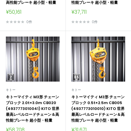
高性能ブレーキ 超小型・軽量
性能ブレーキ 超小型・軽量
販
販
¥50,161
¥37,711
売
売
価
価
0件
0件
格
格
キトー
キトー
キトーマイティ M3形 チェーン
キトーマイティ M3形 チェーン
ブロック 2.0t×3.0m CB020
ブロック 0.5t×2.5m CB005
(4937773010041) KITO 世界
(4937773010010) KITO 世界
最高レベルロードチェーン＆高
最高レベルロードチェーン＆高
性能ブレーキ 超小型・軽量
性能ブレーキ 超小型・軽量
販
販
¥58,708
¥31,671