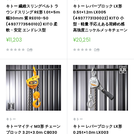
キトー 繊維スリングベルト ラ
キトー レバーブロック LX形
ウンドスリング RE形 1.0t×5m
0.5t×1.2m LX005
幅30mm 紫 RE010-50
(4937773130022) KITO 小
(4937773560102) KITO 柔
型・軽量 手応えある荷締め感
軟・安定 エンドレス型
高強度ニッケルメッキチェーン
販
販
¥11,203
¥20,251
売
売
価
価
0件
0件
格
格
キトー
キトー
キトーマイティ M3形 チェーン
キトー レバーブロック LX形
ブロック 3.2t×3.0m CB030
0.25t×1.0m LX003