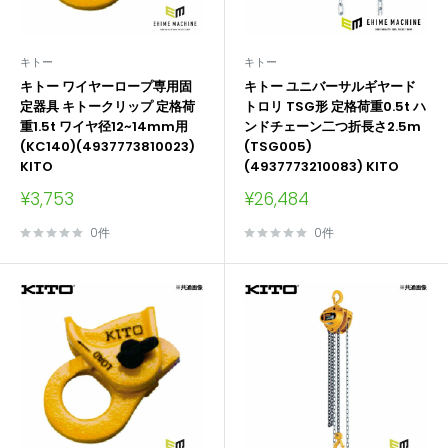
キトー
キトー
キトー ワイヤーロープ専用固
キトー ユニバーサルギヤード
定器具 キトークリップ 定格荷
トロリ TSG形 定格荷重0.5t ハ
重1.5t ワイヤ径12~14mm用
ンドチェーン二つ折長さ2.5m
(KC140)(4937773810023)
(TSG005)
KITO
(4937773210083) KITO
販
販
¥3,753
¥26,484
売
売
価
価
0件
0件
格
格