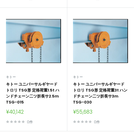
格
格
キトー
キトー
キトー ユニバーサルギヤード
キトー ユニバーサルギヤード
トロリ TSG形 定格荷重1.5t ハ
トロリ TSG形 定格荷重3t ハン
ンドチェーン二ツ折長サ2.5m
ドチェーン二ツ折長サ3m
TSG-015
TSG-030
販
販
¥40,142
¥55,683
売
売
価
価
0件
0件
格
格