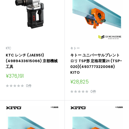
KTC
キトー
KTC レンチ (JAE951)
キトー ユニバーサルプレント
(4989433615066) 京都機械
ロリ TSP形 定格荷重2t (TSP-
工具
020)(4937773220068)
KITO
販
¥376,191
売
販
¥28,825
価
売
0件
格
価
0件
格