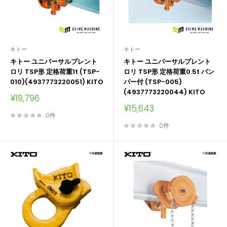
キトー
キトー
キトー ユニバーサルプレント
キトー ユニバーサルプレント
ロリ TSP形 定格荷重1t (TSP-
ロリ TSP形 定格荷重0.5t バン
010)(4937773220051) KITO
パー付 (TSP-005)
(4937773220044) KITO
販
¥19,796
売
販
¥15,643
価
売
0件
格
価
0件
格