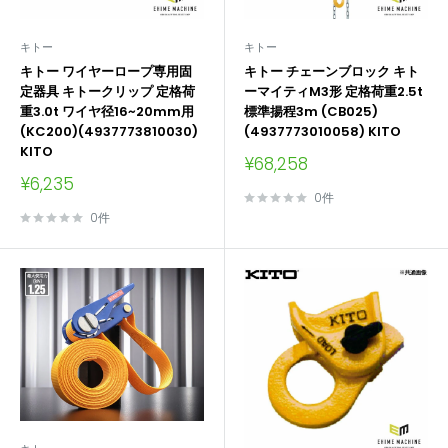
キトー
キトー
キトー ワイヤーロープ専用固
キトー チェーンブロック キト
定器具 キトークリップ 定格荷
ーマイティM3形 定格荷重2.5t
重3.0t ワイヤ径16~20mm用
標準揚程3m (CB025)
(KC200)(4937773810030)
(4937773010058) KITO
KITO
販
¥68,258
売
販
¥6,235
価
売
0件
格
価
0件
格