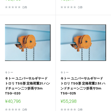
売
売
価
価
0件
0件
格
格
キトー
キトー
キトー ユニバーサルギヤード
キトー ユニバーサルギヤード
トロリ TSG形 定格荷重2t ハン
トロリ TSG形 定格荷重2.5t ハ
ドチェーン二ツ折長サ3m
ンドチェーン二ツ折長サ3m
TSG-020
TSG-025
販
販
¥40,796
¥55,298
売
売
価
価
0件
0件