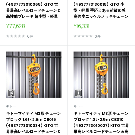
(4937773010065) KITO 世
(4937773130015) KITO 小
界最高レベルロードチェーン＆
型・軽量 手応えある荷締め感
高性能ブレーキ 超小型・軽量
高強度ニッケルメッキチェーン
販
販
¥77,628
¥16,331
売
売
価
価
0件
0件
格
格
キトー
キトー
キトーマイティ M3形 チェーン
キトーマイティ M3形 チェーン
ブロック 1.6t×2.5m CB015
ブロック 1.0t×2.5m CB010
(4937773010034) KITO 世
(4937773010027) KITO 世界
界最高レベルロードチェーン＆
最高レベルロードチェーン＆高