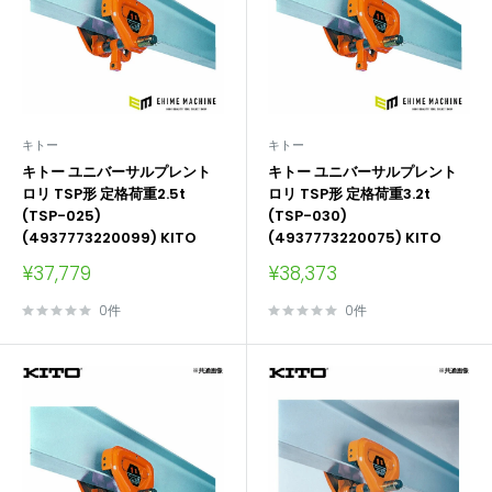
キトー
キトー
キトー ユニバーサルプレント
キトー ユニバーサルプレント
ロリ TSP形 定格荷重2.5t
ロリ TSP形 定格荷重3.2t
(TSP-025)
(TSP-030)
(4937773220099) KITO
(4937773220075) KITO
販
販
¥37,779
¥38,373
売
売
価
価
0件
0件
格
格