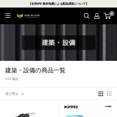
コ
【令和8年 熊本地震による配送遅延について】
ン
0
テ
エ
ン
ヒ
ツ
メ
に
マ
ス
シ
キ
ン
ッ
本
プ
店
す
建築・設備の商品一覧
る
634 製品
並び替え