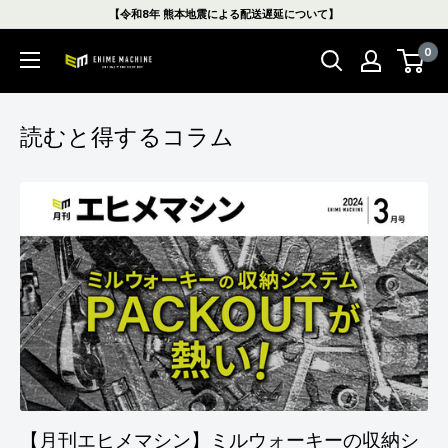
コ
【令和8年 熊本地震による配送遅延について】
ン
0
テ
エ
ン
ヒ
ツ
メ
に
マ
読むと得するコラム
ス
シ
キ
ン
ッ
本
プ
店
す
る
【月刊エヒメマシン】ミルウォーキーの収納シ