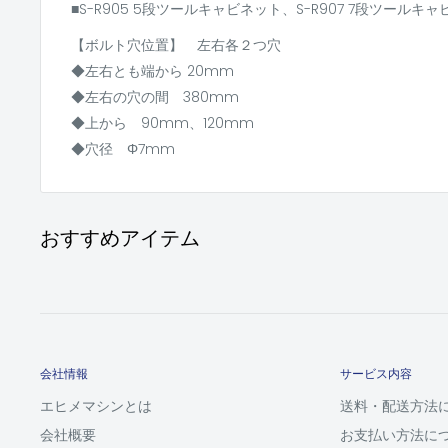
■S-R905 5段ツールキャビネット、S-R907 7段ツールキ
【ボルト穴位置】 左右各２つ穴
◆左右とも端から 20mm
◆左右の穴の間 380mm
◆上から 90mm、120mm
◆穴径 Φ7mm
おすすめアイテム
会社情報
サービス内容
エヒメマシンとは
送料・配送方法
会社概要
お支払い方法に