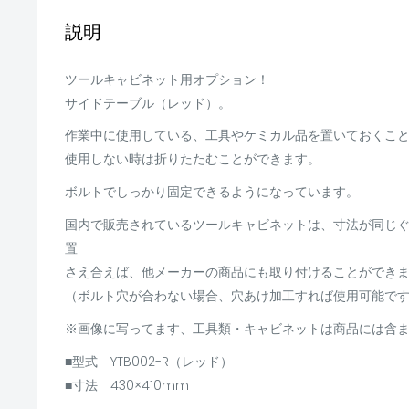
説明
ツールキャビネット用オプション！
サイドテーブル（レッド）。
作業中に使用している、工具やケミカル品を置いておくこ
使用しない時は折りたたむことができます。
ボルトでしっかり固定できるようになっています。
国内で販売されているツールキャビネットは、寸法が同じ
置
さえ合えば、他メーカーの商品にも取り付けることができ
（ボルト穴が合わない場合、穴あけ加工すれば使用可能で
※画像に写ってます、工具類・キャビネットは商品には含
■型式 YTB002-R（レッド）
■寸法 430×410mm