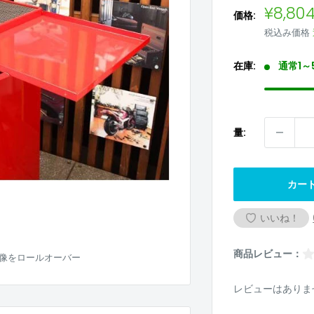
販
¥8,80
価格:
売
税込み価格
価
格
在庫:
通常1～
量:
カー
いいね！
商品レビュー：
像をロールオーバー
レビューはありま