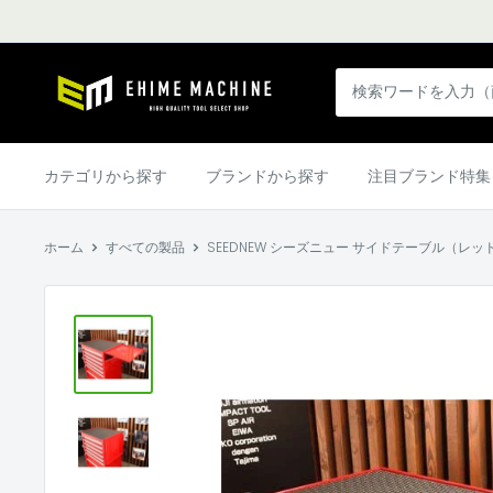
コ
ン
テ
エ
ン
ヒ
ツ
メ
に
マ
カテゴリから探す
ブランドから探す
注目ブランド特集
ス
シ
キ
ン
ッ
ホーム
すべての製品
SEEDNEW シーズニュー サイドテーブル（レッド）
本
プ
店
す
る