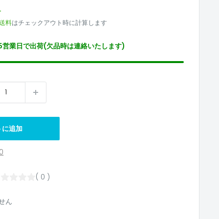
4
送料
はチェックアウト時に計算します
5営業日で出荷(欠品時は連絡いたします)
トに追加
0
( 0 )
せん