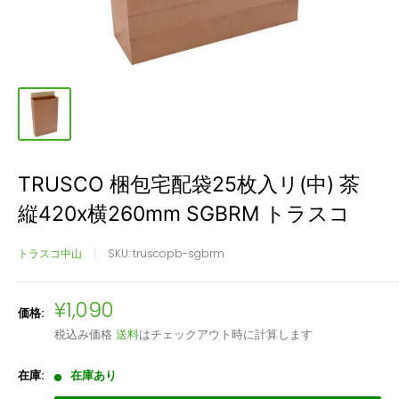
TRUSCO 梱包宅配袋25枚入リ(中) 茶
縦420x横260mm SGBRM トラスコ
トラスコ中山
SKU:
truscopb-sgbrm
販
¥1,090
価格:
売
税込み価格
送料
はチェックアウト時に計算します
価
格
在庫:
在庫あり