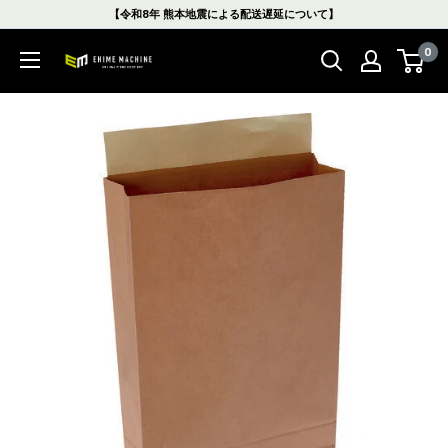
コ
【令和8年 熊本地震による配送遅延について】
ン
0
テ
エ
ン
ヒ
ツ
メ
に
マ
ス
シ
キ
ン
ッ
本
プ
店
す
る