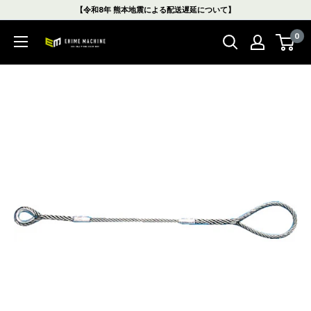
コ
【令和8年 熊本地震による配送遅延について】
ン
0
テ
エ
ン
ヒ
ツ
メ
に
マ
ス
シ
キ
ン
ッ
本
プ
店
す
る