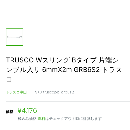
TRUSCO Wスリング Bタイプ 片端シ
ンブル入リ 6mmX2m GRB6S2 トラス
コ
トラスコ中山
SKU:
truscopb-grb6s2
販
¥4,176
価格:
売
税込み価格
送料
はチェックアウト時に計算します
価