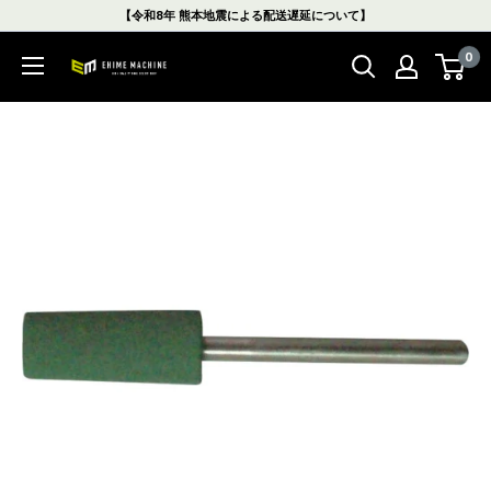
コ
【令和8年 熊本地震による配送遅延について】
ン
0
テ
エ
ン
ヒ
ツ
メ
に
マ
ス
シ
キ
ン
ッ
本
プ
店
す
る