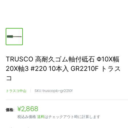
TRUSCO 高耐久ゴム軸付砥石 Φ10X幅
20X軸3 #220 10本入 GR2210F トラス
コ
トラスコ中山
SKU:
truscopb-gr2210f
販
¥2,868
価格:
売
税込み価格
送料
はチェックアウト時に計算します
価