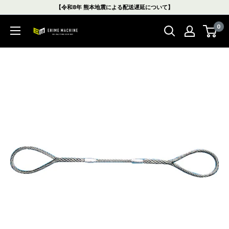
コ
【令和8年 熊本地震による配送遅延について】
ン
0
テ
エ
ン
ヒ
ツ
メ
に
マ
ス
シ
キ
ン
ッ
本
プ
店
す
る