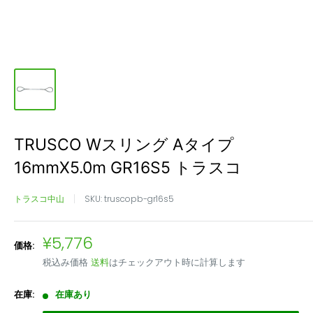
TRUSCO Wスリング Aタイプ
16mmX5.0m GR16S5 トラスコ
トラスコ中山
SKU:
truscopb-gr16s5
販
¥5,776
価格:
売
税込み価格
送料
はチェックアウト時に計算します
価
格
在庫:
在庫あり