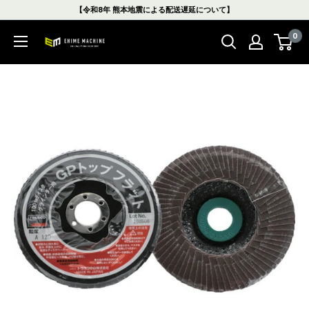
コ
【令和8年 熊本地震による配送遅延について】
ン
0
テ
エ
ン
ヒ
ツ
メ
に
マ
ス
シ
キ
ン
ッ
本
プ
店
す
る