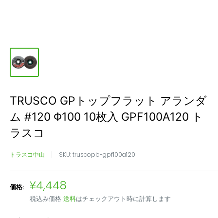
TRUSCO GPトップフラット アランダ
ム #120 Φ100 10枚入 GPF100A120 ト
ラスコ
トラスコ中山
SKU:
truscopb-gpf100a120
販
¥4,448
価格:
売
税込み価格
送料
はチェックアウト時に計算します
価