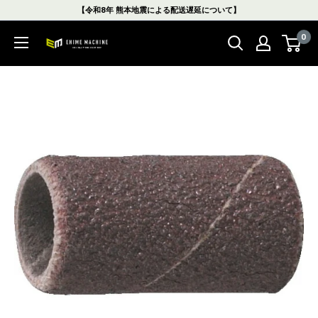
コ
【令和8年 熊本地震による配送遅延について】
ン
0
テ
エ
ン
ヒ
ツ
メ
に
マ
ス
シ
キ
ン
ッ
本
プ
店
す
る