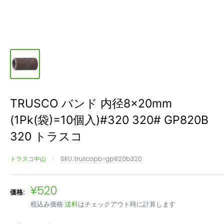
TRUSCO バンド 内径8×20mm
(1Pk(袋)=10個入)#320 320# GP820B
320 トラスコ
トラスコ中山
SKU:
truscopb-gp820b320
販
¥520
価格:
売
税込み価格
送料
はチェックアウト時に計算します
価