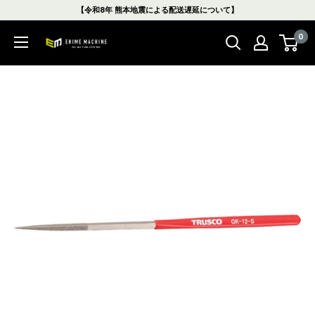
コ
【令和8年 熊本地震による配送遅延について】
ン
0
テ
エ
ン
ヒ
ツ
メ
に
マ
ス
シ
キ
ン
ッ
本
プ
店
す
る