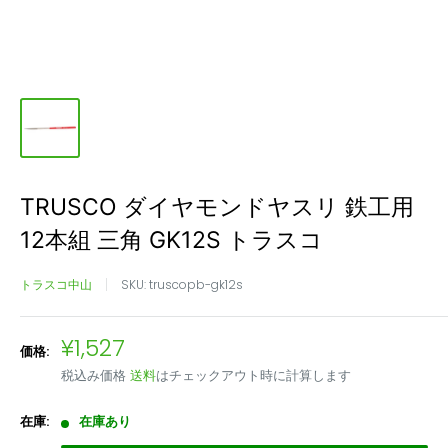
TRUSCO ダイヤモンドヤスリ 鉄工用
12本組 三角 GK12S トラスコ
トラスコ中山
SKU:
truscopb-gk12s
販
¥1,527
価格:
売
税込み価格
送料
はチェックアウト時に計算します
価
格
在庫:
在庫あり