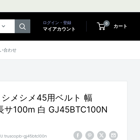
ログイン・登録
0
カート
マイアカウント
い合わせ
O シメシメ45用ベルト 幅
長サ100m 白 GJ45BTC100N
KU:
truscopb-gj45btc100n