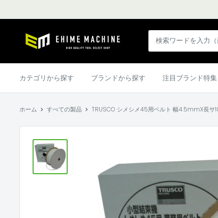
コ
ン
テ
エ
ン
ヒ
ツ
メ
に
マ
カテゴリから探す
ブランドから探す
注目ブランド特集
ス
シ
キ
ン
ッ
ホーム
すべての製品
TRUSCO シメシメ45用ベルト 幅4.5mmX長サ100m
本
プ
店
す
る