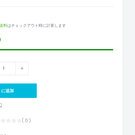
7
送料
はチェックアウト時に計算します
り
トに追加
0
( 0 )