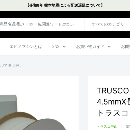
【令和8年 熊本地震による配送遅延について】
すべてのカテゴリー
エヒメマシンとは
SNS
お買い物ガイド
お問
 白 GJ4...
TRUSC
4.5mmX
トラスコ
トラスコ中山
S