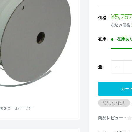
販
¥5,75
価格:
売
税込み価格
価
格
在庫:
在庫あ
量:
カー
いいね！
像をロールオーバー
商品レビュー：