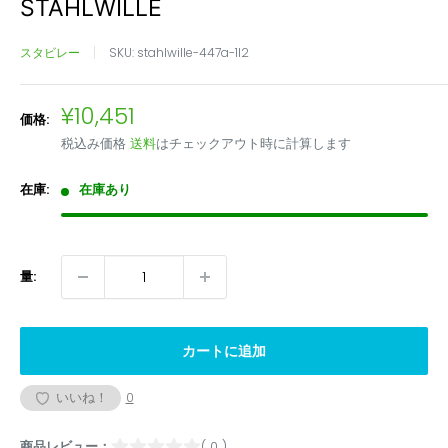
STAHLWILLE
スタビレー
SKU:
stahlwille-447a-1l2
販
¥10,451
価格:
売
税込み価格
送料
はチェックアウト時に計算します
価
格
在庫:
在庫あり
量:
カートに追加
いいね！
0
商品レビュー：
( 0 )