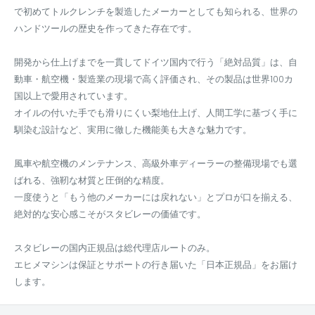
で初めてトルクレンチを製造したメーカーとしても知られる、世界の
ハンドツールの歴史を作ってきた存在です。
開発から仕上げまでを一貫してドイツ国内で行う「絶対品質」は、自
動車・航空機・製造業の現場で高く評価され、その製品は世界100カ
国以上で愛用されています。
オイルの付いた手でも滑りにくい梨地仕上げ、人間工学に基づく手に
馴染む設計など、実用に徹した機能美も大きな魅力です。
風車や航空機のメンテナンス、高級外車ディーラーの整備現場でも選
ばれる、強靭な材質と圧倒的な精度。
一度使うと「もう他のメーカーには戻れない」とプロが口を揃える、
絶対的な安心感こそがスタビレーの価値です。
スタビレーの国内正規品は総代理店ルートのみ。
エヒメマシンは保証とサポートの行き届いた「日本正規品」をお届け
します。