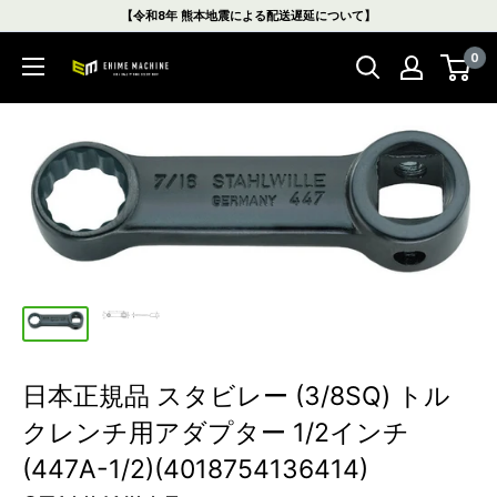
コ
【令和8年 熊本地震による配送遅延について】
ン
0
テ
エ
ン
ヒ
ツ
メ
に
マ
ス
シ
キ
ン
ッ
本
プ
店
す
る
日本正規品 スタビレー (3/8SQ) トル
クレンチ用アダプター 1/2インチ
(447A-1/2)(4018754136414)