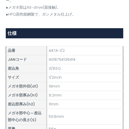
ー。
●メガネ部はAS-drive(面接触)。
●HPQ高性能鋼製で、ガンメタル仕上げ。
仕様
品番
447A-1/2
JANコード
4018754136414
差込角
3/8SQ
サイズ
1/2inch
メガネ部外径(d1)
19mm
メガネ部厚み(h1)
9.2mm
差込部厚み(h2)
11mm
メガネ部中心～差込
50.8mm
部中心の長さ(S)
質量
56g