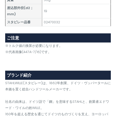
差込部外径(d2；
19
mm)
スタビレー品番
02470032
ご注意
※トルク値の換算が必要になります。
※代表画像(447A-7/16)です。
ブランド紹介
STAHLWILLE(スタビレー)は、1862年創業、ドイツ・ヴッパータールに
本拠を置く総合ハンドツールメーカーです。
社名の由来は、ドイツ語で「鋼」を意味するSTAHLと、創業者エドワ
ード・ワイルの姓WILLE。
160年を超える歴史を通じてドイツのものづくりを支え、ヨーロッパ