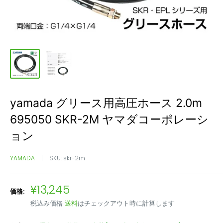
yamada グリース用高圧ホース 2.0m
695050 SKR-2M ヤマダコーポレーシ
ョン
YAMADA
SKU:
skr-2m
販
¥13,245
価格:
売
税込み価格
送料
はチェックアウト時に計算します
価