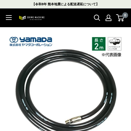
コ
【令和8年 熊本地震による配送遅延について】
ン
0
テ
エ
ン
ヒ
ツ
メ
に
マ
ス
シ
キ
ン
ッ
本
プ
店
す
る