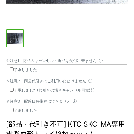
※注意1 商品のキャンセル・返品は受付出来ません
※
※
※
ⓘ
注
注
注
了承しました
意
意
意
※注意2 商品代引きはご利用いただけません
ⓘ
1
2
3
商
商
配
了承しました(代引きの場合キャンセル同意済)
品
品
達
※注意3 配達日時指定はできません
ⓘ
の
代
日
了承しました
キ
引
時
ャ
き
指
[部品・代引き不可] KTC SKC-MA専用
ン
は
定
セ
ご
は