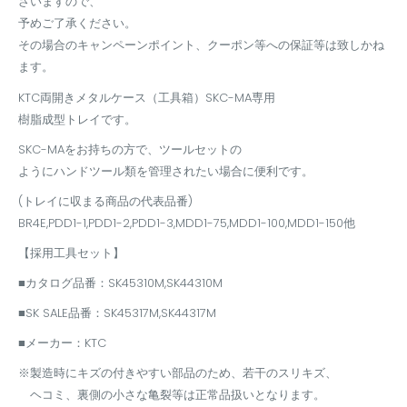
ざいますので、
予めご了承ください。
その場合のキャンペーンポイント、クーポン等への保証等は致しかね
ます。
KTC両開きメタルケース（工具箱）SKC-MA専用
樹脂成型トレイです。
SKC-MAをお持ちの方で、ツールセットの
ようにハンドツール類を管理されたい場合に便利です。
(トレイに収まる商品の代表品番)
BR4E,PDD1-1,PDD1-2,PDD1-3,MDD1-75,MDD1-100,MDD1-150他
【採用工具セット】
■カタログ品番：SK45310M,SK44310M
■SK SALE品番：SK45317M,SK44317M
■メーカー：KTC
※製造時にキズの付きやすい部品のため、若干のスリキズ、
ヘコミ、裏側の小さな亀裂等は正常品扱いとなります。