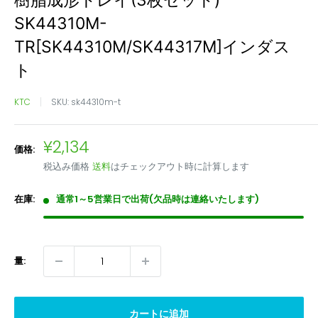
樹脂成形トレイ(3枚セット)
ル・
利
で
SK44310M-
返
用
き
TR[SK44310M/SK44317M]インダス
品
い
ま
は
た
せ
ト
受
だ
ん
付
け
KTC
SKU:
sk44310m-t
出
ま
来
せ
販
¥2,134
価格:
ま
ん
売
せ
税込み価格
送料
はチェックアウト時に計算します
価
ん
格
在庫:
通常1～5営業日で出荷(欠品時は連絡いたします)
量:
カートに追加