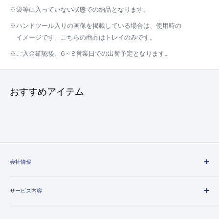
※袋等に入っていない状態での納品となります。
※ハンドツール入りの画像を掲載している場合は、使用時の
イメージです。こちらの商品はトレイのみです。
※ご入金確認後、6～8営業日での出荷予定となります。
おすすめアイテム
会社情報
エヒメマシンとは
サービス内容
会社概要
プライバシーポリシー
送料・配送方法について