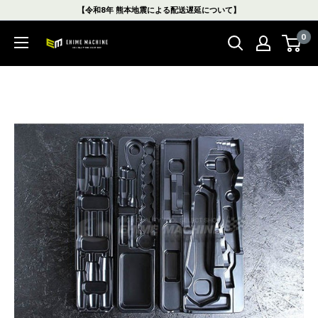
コ
【令和8年 熊本地震による配送遅延について】
ン
0
テ
エ
ン
ヒ
ツ
メ
に
マ
ス
シ
キ
ン
ッ
本
プ
店
す
る