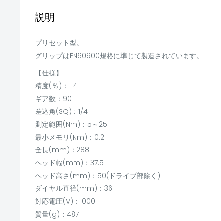
説明
プリセット型。
グリップはEN60900規格に準じて製造されています。
【仕様】
精度(％)：±4
ギア数：90
差込角(SQ)：1/4
測定範囲(Nm)：5～25
最小メモリ(Nm)：0.2
全長(mm)：288
ヘッド幅(mm)：37.5
ヘッド高さ(mm)：50(ドライブ部除く)
ダイヤル直径(mm)：36
対応電圧(V)：1000
質量(g)：487