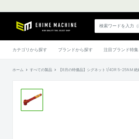
コ
ン
テ
エ
ン
ヒ
ツ
メ
に
マ
カテゴリから探す
ブランドから探す
注目ブランド特集
ス
シ
キ
ン
ッ
ホーム
すべての製品
【8月の特価品】シグネット 1/4DR 5-25N.M 絶
本
プ
店
す
る