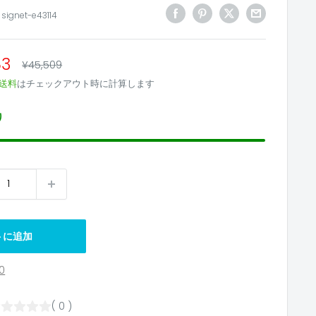
:
signet-e43114
83
通
¥45,509
常
送料
はチェックアウト時に計算します
価
格
り
トに追加
0
( 0 )