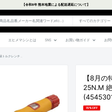
【令和8年 熊本地震による配送遅延について】
すべてのカテゴリー
エヒメマシンとは
SNS
お買い物ガイド
お問
縁トルクレンチ ...
【8月の特
25N.M 
(454530
15%OFF