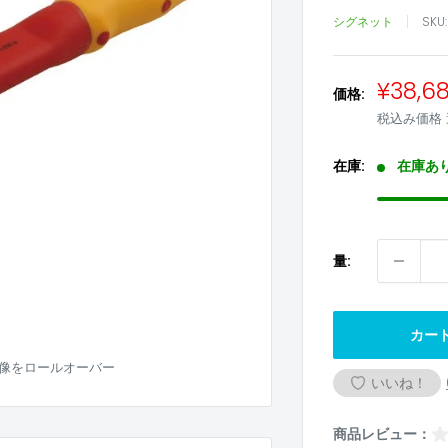
シグネット
SKU
販
¥38,6
価格:
売
税込み価格
価
格
在庫:
在庫あ
量:
カー
像をロールオーバー
いいね！
商品レビュー：