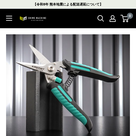
コ
【令和8年 熊本地震による配送遅延について】
ン
0
テ
エ
ン
ヒ
ツ
メ
に
マ
ス
シ
キ
ン
ッ
本
プ
店
す
る