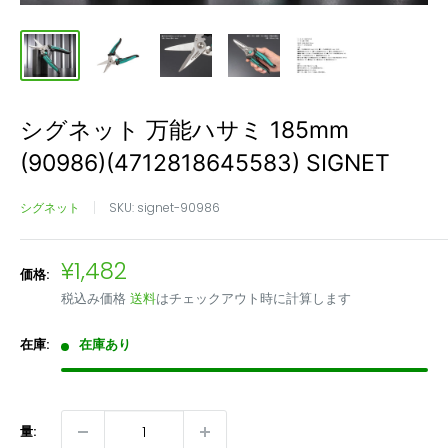
シグネット 万能ハサミ 185mm
(90986)(4712818645583) SIGNET
シグネット
SKU:
signet-90986
販
¥1,482
価格:
売
税込み価格
送料
はチェックアウト時に計算します
価
格
在庫:
在庫あり
量: