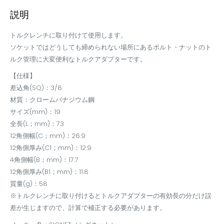
説明
トルクレンチに取り付けて使用します。
ソケットではどうしても締められない場所にあるボルト・ナットのト
ルク管理に大変便利なトルクアダプターです。
【仕様】
差込角(SQ)：3/8
材質：クロームバナジウム鋼
サイズ(mm)：19
全長(L；mm)：73
12角側幅(C；mm)：26.9
12角側厚み(C1；mm)：12.9
4角側幅(B；mm)：17.7
12角側厚み(B1；mm)：11.8
質量(g)：58
※トルクレンチに取り付けるとトルクアダプターの有効長の分だけ誤
差が生じますので、計算で補正する必要があります。