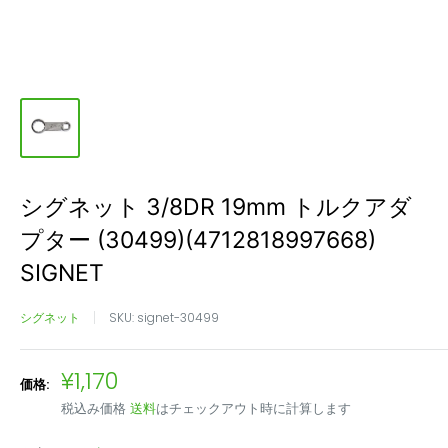
シグネット 3/8DR 19mm トルクアダ
プター (30499)(4712818997668)
SIGNET
シグネット
SKU:
signet-30499
販
¥1,170
価格:
売
税込み価格
送料
はチェックアウト時に計算します
価