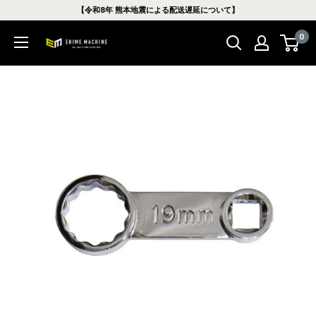
コ
【令和8年 熊本地震による配送遅延について】
ン
0
テ
エ
ン
ヒ
ツ
メ
に
マ
ス
シ
キ
ン
ッ
本
プ
店
す
る