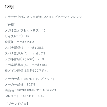
説明
ミラー仕上げのメッキが美しいコンビネーションレンチ。
【仕様】
メガネ部オフセット角(°)：15
サイズ(mm)：18
全長(L；mm)：235.9
スパナ部幅(B；mm)：36.8
スパナ部厚み(A1；mm)：7.3
メガネ部幅(D；mm)：26.3
メガネ部厚み(A2；mm)：10.4
※メイン画像は品番30217です。
メーカー名：SIGNET（シグネット）
メーカー品番：30218
商品名：30218 18MM ｺﾝﾋﾞﾈｰｼｮﾝﾚﾝﾁ
JANコード：4712818990423
【ブランド紹介】