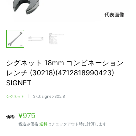
シグネット 18mm コンビネーション
レンチ (30218)(4712818990423)
SIGNET
シグネット
SKU:
signet-30218
販
¥975
価格:
売
税込み価格
送料
はチェックアウト時に計算します
価