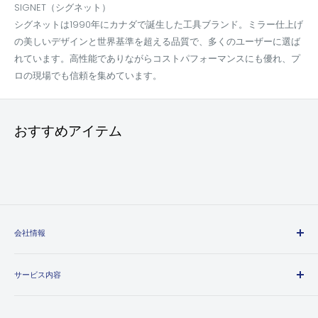
SIGNET（シグネット）
シグネットは1990年にカナダで誕生した工具ブランド。ミラー仕上げ
の美しいデザインと世界基準を超える品質で、多くのユーザーに選ば
れています。高性能でありながらコストパフォーマンスにも優れ、プ
ロの現場でも信頼を集めています。
おすすめアイテム
会社情報
エヒメマシンとは
サービス内容
会社概要
プライバシーポリシー
送料・配送方法について
特定商取引法に基づく表記