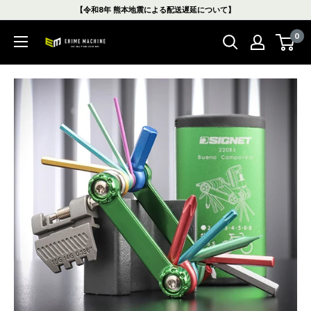
コ
【令和8年 熊本地震による配送遅延について】
ン
0
テ
エ
ン
ヒ
ツ
メ
に
マ
ス
シ
キ
ン
ッ
本
プ
店
す
る