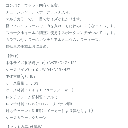
コンパクトでセット内容が充実。
チェーンレンチ、スポークレンチ入り。
マルチカラーで、一目でサイズがわかります。
軽いアルミフレームで、力を入れてもたわみにくくなっています。
スポークホイールの調整に使えるスポークレンチがついています。
カラフルなカラーのレンチとアルミニウムカラーケース。
自転車の車載工具に最適。
【仕様】
本体サイズ収納時(mm)：W78×D42×H23
ケースサイズ(mm)：W104×D56×H27
本体重量(g)：193
ケース質量(g)：63
ケース材質：アルミ+TPR(エラストマー)
レンチフレーム部材質：アルミ
レンチ材質：CRV(クロムモリブデン鋼)
対応チェーン：5~11速(※メーカーにより異なります)
ケースカラー：グリーン
【セット内容/付属品】