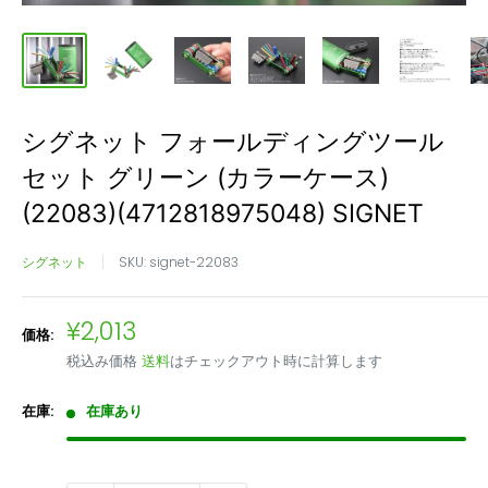
シグネット フォールディングツール
セット グリーン (カラーケース)
(22083)(4712818975048) SIGNET
シグネット
SKU:
signet-22083
販
¥2,013
価格:
売
税込み価格
送料
はチェックアウト時に計算します
価
格
在庫:
在庫あり