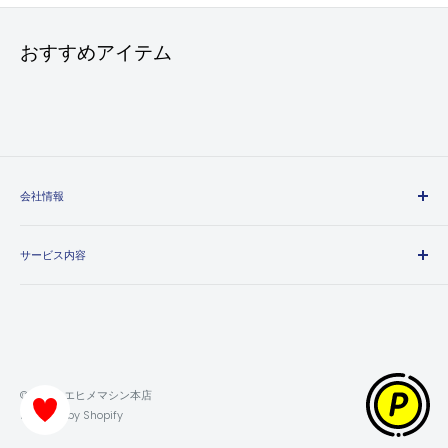
おすすめアイテム
会社情報
エヒメマシンとは
サービス内容
会社概要
プライバシーポリシー
送料・配送方法について
特定商取引法に基づく表記
お支払い方法について
利用規約
領収書について
返金ポリシー
保証・返品・交換について
© 2026 エヒメマシン本店
ポイントの獲得・利用方法について
Powered by Shopify
お問い合わせ