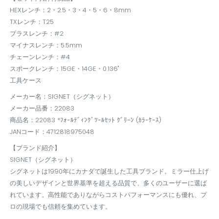
HEXレンチ：2・2.5・3・4・5・6・8mm
TXレンチ：T25
プラスレンチ：#2
マイナスレンチ：5.5mm
チェーンレンチ：#4
スポークレンチ：15GE・14GE・0.136"
工具ケース
メーカー名：SIGNET（シグネット）
メーカー品番：22083
商品名：22083 *ﾌｫｰﾙﾃﾞｨﾝｸﾞﾂｰﾙｾｯﾄ ｸﾞﾘｰﾝ (ｶﾗｰｹｰｽ)
JANコード：4712818975048
【ブランド紹介】
SIGNET（シグネット）
シグネットは1990年にカナダで誕生した工具ブランド。ミラー仕上げ
の美しいデザインと世界基準を超える品質で、多くのユーザーに選ば
れています。高性能でありながらコストパフォーマンスにも優れ、プ
ロの現場でも信頼を集めています。