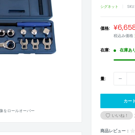
シグネット
SKU
販
¥6,65
価格:
売
税込み価格
価
格
在庫:
在庫あ
量:
カー
像をロールオーバー
いいね！
商品レビュー：