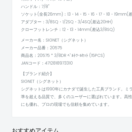
ハンドル：7/8"
ソケット(全長26mm)：13・14・15・16・17・18・19mm(差
アダプター：3/8SQ・1/2SQ・3/4SQ(差込20HH)
クローフットレンチ：12・13・14mm(差込3/8SQ)
メーカー名：SIGNET（シグネット）
メーカー品番：20575
商品名：20575 * 3/8DR ﾍﾞﾙﾄﾂｰﾙｾｯﾄ (15PCS)
JANコード：4712818973310
【ブランド紹介】
SIGNET（シグネット）
シグネットは1990年にカナダで誕生した工具ブランド。ミ
準を超える品質で、多くのユーザーに選ばれています。高
にも優れ、プロの現場でも信頼を集めています。
おすすめアイテム