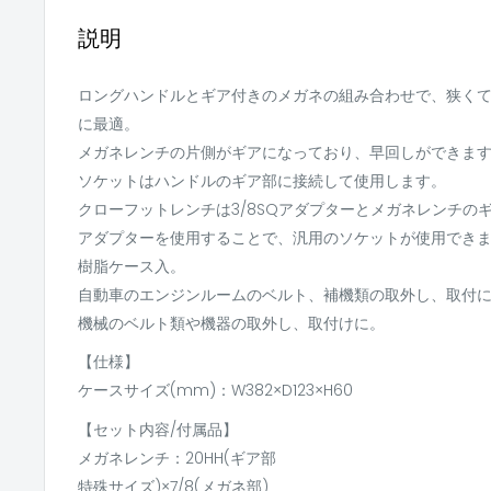
説明
ロングハンドルとギア付きのメガネの組み合わせで、狭く
に最適。
メガネレンチの片側がギアになっており、早回しができま
ソケットはハンドルのギア部に接続して使用します。
クローフットレンチは3/8SQアダプターとメガネレンチの
アダプターを使用することで、汎用のソケットが使用でき
樹脂ケース入。
自動車のエンジンルームのベルト、補機類の取外し、取付
機械のベルト類や機器の取外し、取付けに。
【仕様】
ケースサイズ(mm)：W382×D123×H60
【セット内容/付属品】
メガネレンチ：20HH(ギア部
特殊サイズ)×7/8(メガネ部)