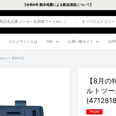
【令和8年 熊本地震による配送遅延について】
すべてのカテゴリー
エヒメマシンとは
SNS
お買い物ガイド
お問
 (15PCS)...
【8月の特
ルトツールセ
(471281
7%OFF