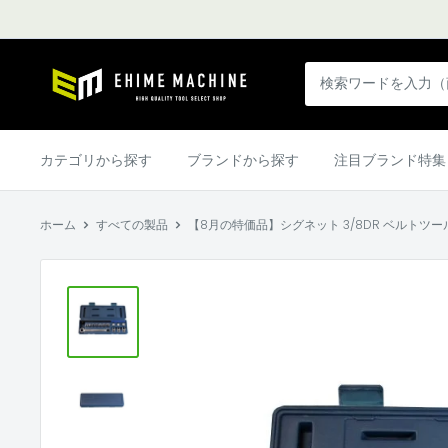
コ
ン
テ
エ
ン
ヒ
ツ
メ
に
マ
カテゴリから探す
ブランドから探す
注目ブランド特集
ス
シ
キ
ン
ッ
ホーム
すべての製品
【8月の特価品】シグネット 3/8DR ベルトツールセット
本
プ
店
す
る