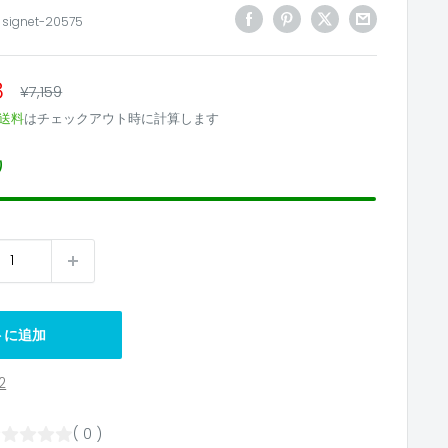
:
signet-20575
8
通
¥7,159
常
送料
はチェックアウト時に計算します
価
格
り
トに追加
2
( 0 )