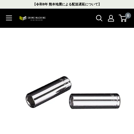
コ
【令和8年 熊本地震による配送遅延について】
ン
0
テ
エ
ン
ヒ
ツ
メ
に
マ
ス
シ
キ
ン
ッ
本
プ
店
す
る