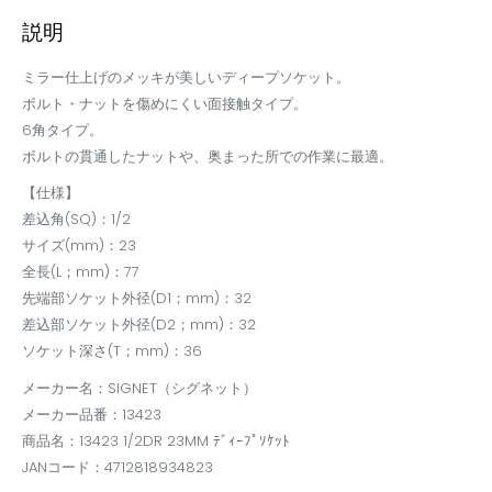
説明
ミラー仕上げのメッキが美しいディープソケット。
ボルト・ナットを傷めにくい面接触タイプ。
6角タイプ。
ボルトの貫通したナットや、奥まった所での作業に最適。
【仕様】
差込角(SQ)：1/2
サイズ(mm)：23
全長(L；mm)：77
先端部ソケット外径(D1；mm)：32
差込部ソケット外径(D2；mm)：32
ソケット深さ(T；mm)：36
メーカー名：SIGNET（シグネット）
メーカー品番：13423
商品名：13423 1/2DR 23MM ﾃﾞｨｰﾌﾟｿｹｯﾄ
JANコード：4712818934823