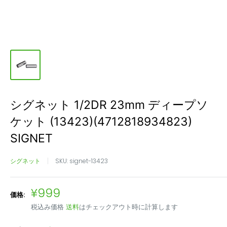
シグネット 1/2DR 23mm ディープソ
ケット (13423)(4712818934823)
SIGNET
シグネット
SKU:
signet-13423
販
¥999
価格:
売
税込み価格
送料
はチェックアウト時に計算します
価