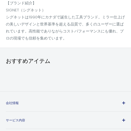
【ブランド紹介】
SIGNET（シグネット）
シグネットは1990年にカナダで誕生した工具ブランド。ミラー仕上げ
の美しいデザインと世界基準を超える品質で、多くのユーザーに選ば
れています。高性能でありながらコストパフォーマンスにも優れ、プ
ロの現場でも信頼を集めています。
おすすめアイテム
会社情報
エヒメマシンとは
サービス内容
会社概要
プライバシーポリシー
送料・配送方法について