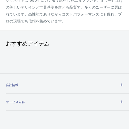
シグネットは1990年にカナダで誕生した工具ブランド。ミラー仕上げ
の美しいデザインと世界基準を超える品質で、多くのユーザーに選ば
れています。高性能でありながらコストパフォーマンスにも優れ、プ
ロの現場でも信頼を集めています。
おすすめアイテム
会社情報
エヒメマシンとは
サービス内容
会社概要
プライバシーポリシー
送料・配送方法について
特定商取引法に基づく表記
お支払い方法について
利用規約
領収書について