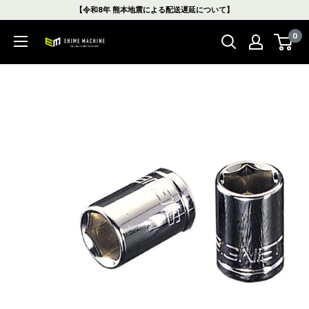
コ
【令和8年 熊本地震による配送遅延について】
ン
0
テ
エ
ン
ヒ
ツ
メ
に
マ
ス
シ
キ
ン
ッ
本
プ
店
す
る