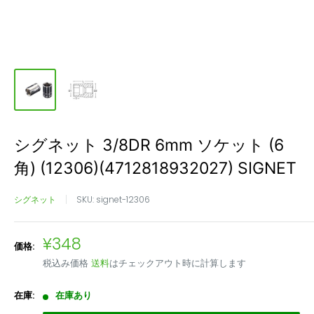
シグネット 3/8DR 6mm ソケット (6
角) (12306)(4712818932027) SIGNET
シグネット
SKU:
signet-12306
販
¥348
価格:
売
税込み価格
送料
はチェックアウト時に計算します
価
格
在庫:
在庫あり