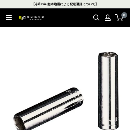
コ
【令和8年 熊本地震による配送遅延について】
ン
0
テ
エ
ン
ヒ
ツ
メ
に
マ
ス
シ
キ
ン
ッ
本
プ
店
す
る