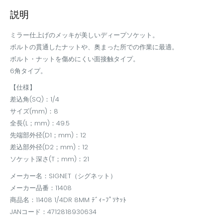
説明
ミラー仕上げのメッキが美しいディープソケット。
ボルトの貫通したナットや、奥まった所での作業に最適。
ボルト・ナットを傷めにくい面接触タイプ。
6角タイプ。
【仕様】
差込角(SQ)：1/4
サイズ(mm)：8
全長(L；mm)：49.5
先端部外径(D1；mm)：12
差込部外径(D2；mm)：12
ソケット深さ(T；mm)：21
メーカー名：SIGNET（シグネット）
メーカー品番：11408
商品名：11408 1/4DR 8MM ﾃﾞｨｰﾌﾟｿｹｯﾄ
JANコード：4712818930634