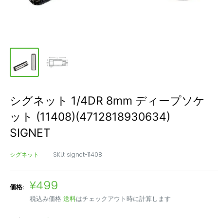
シグネット 1/4DR 8mm ディープソケ
ット (11408)(4712818930634)
SIGNET
シグネット
SKU:
signet-11408
販
¥499
価格:
売
税込み価格
送料
はチェックアウト時に計算します
価