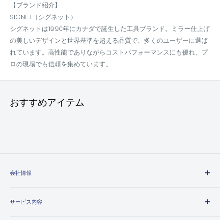
【ブランド紹介】
SIGNET（シグネット）
シグネットは1990年にカナダで誕生した工具ブランド。ミラー仕上げ
の美しいデザインと世界基準を超える品質で、多くのユーザーに選ば
れています。高性能でありながらコストパフォーマンスにも優れ、プ
ロの現場でも信頼を集めています。
おすすめアイテム
会社情報
エヒメマシンとは
サービス内容
会社概要
プライバシーポリシー
送料・配送方法について