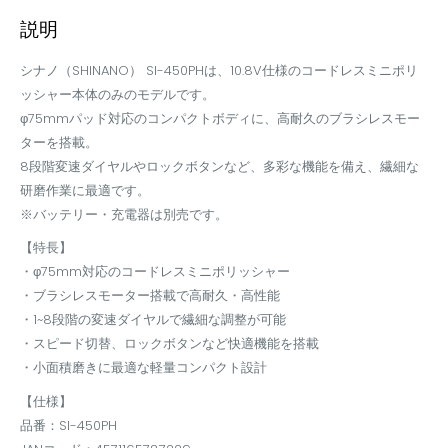
説明
シナノ（SHINANO） SI-450PHは、10.8V仕様のコードレスミニポリ
ッシャー本体のみのモデルです。
φ75mmパッド対応のコンパクトボディに、高耐久のブラシレスモー
ターを搭載。
8段階変速ダイヤルやロックボタンなど、多彩な機能を備え、繊細な
研磨作業に最適です。
※バッテリー・充電器は別売です。
【特長】
・φ75mm対応のコードレスミニポリッシャー
・ブラシレスモーター搭載で高耐久・高性能
・1~8段階の変速ダイヤルで繊細な調整が可能
・スピード切替、ロックボタンなど快適機能を搭載
・小面積磨きに最適な軽量コンパクト設計
【仕様】
品番：SI-450PH