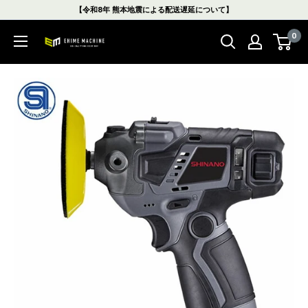
コ
【令和8年 熊本地震による配送遅延について】
ン
0
テ
エ
ン
ヒ
ツ
メ
に
マ
ス
シ
キ
ン
ッ
本
プ
店
す
る