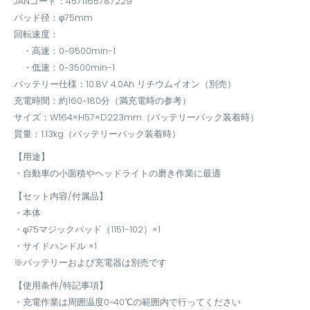
JANコード：4571165787229
パッド径：φ75mm
回転速度：
・高速：0~9500min-1
・低速：0~3500min-1
バッテリー仕様：10.8V 4.0Ah リチウムイオン（別売）
充電時間：約160~180分（満充電時の参考）
サイズ：W164×H57×D223mm（バッテリーパック装着時）
質量：1.13kg（バッテリーパック装着時）
【用途】
・自動車の小面積やヘッドライトの磨き作業に最適
【セット内容/付属品】
・本体
・φ75マジックパッド（1151-102）×1
・サイドハンドル ×1
※バッテリーおよび充電器は別売です
【使用条件/特記事項】
・充電作業は周囲温度0~40℃の範囲内で行ってください