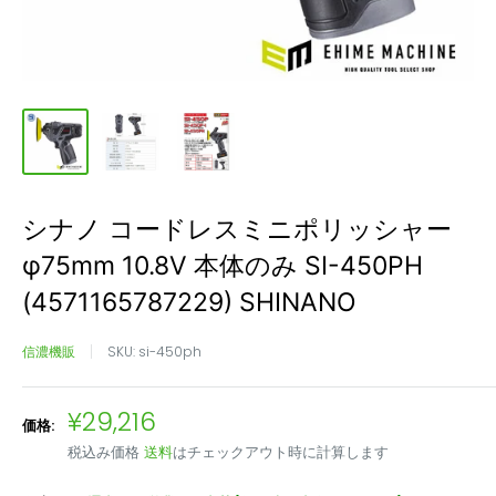
シナノ コードレスミニポリッシャー
φ75mm 10.8V 本体のみ SI-450PH
(4571165787229) SHINANO
信濃機販
SKU:
si-450ph
販
¥29,216
価格:
売
税込み価格
送料
はチェックアウト時に計算します
価