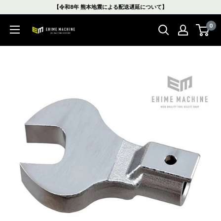
コ
【令和8年 熊本地震による配送遅延について】
ン
0
テ
エ
ン
ヒ
ツ
メ
に
マ
ス
シ
キ
ン
ッ
本
プ
店
す
る