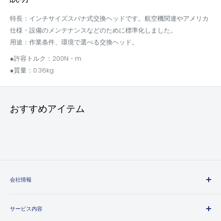
特長：インチサイズスパナ式交換ヘッドです。航空機関連やアメリカ
仕様・設備のメンテナンスなどのために標準化しました。
用途：作業条件、環境で選べる交換ヘッド。
●許容トルク：200N・m
●質量：0.36kg
おすすめアイテム
会社情報
エヒメマシンとは
サービス内容
会社概要