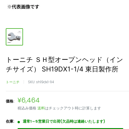
トーニチ ＳＨ型オープンヘッド（イン
チサイズ） SH19DX1-1/4 東日製作所
トーニチ
SKU:
sh19dx1-1l4
販
¥6,464
価格:
売
税込み価格
送料
はチェックアウト時に計算します
価
格
在庫:
通常1～5営業日で出荷(欠品時は連絡いたします)