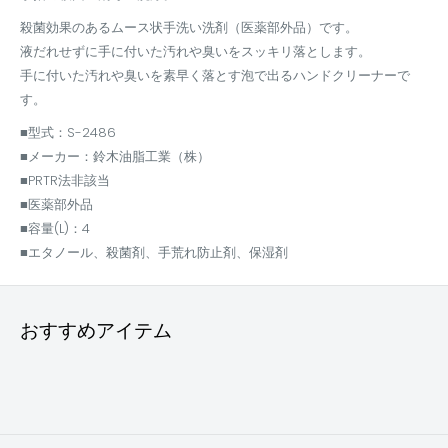
殺菌効果のあるムース状手洗い洗剤（医薬部外品）です。
液だれせずに手に付いた汚れや臭いをスッキリ落とします。
手に付いた汚れや臭いを素早く落とす泡で出るハンドクリーナーで
す。
■型式：S-2486
■メーカー：鈴木油脂工業（株）
■PRTR法非該当
■医薬部外品
■容量(L)：4
■エタノール、殺菌剤、手荒れ防止剤、保湿剤
おすすめアイテム