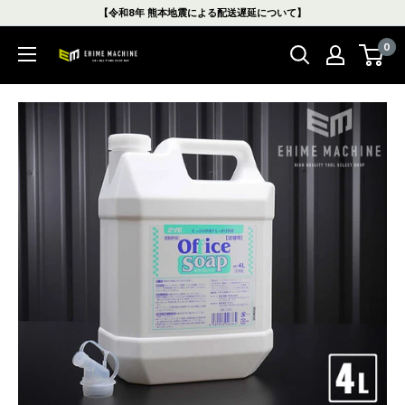
コ
【令和8年 熊本地震による配送遅延について】
ン
0
テ
エ
ン
ヒ
ツ
メ
に
マ
ス
シ
キ
ン
ッ
本
プ
店
す
る