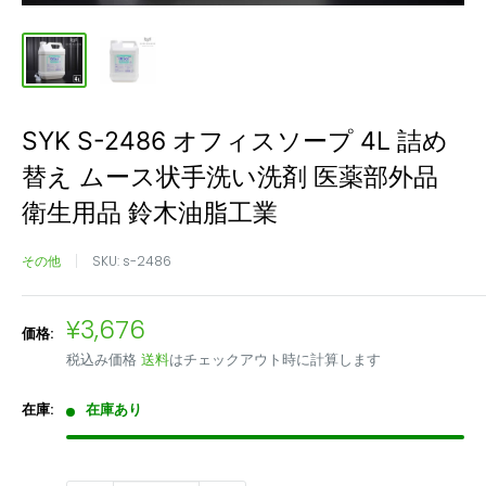
SYK S-2486 オフィスソープ 4L 詰め
替え ムース状手洗い洗剤 医薬部外品
衛生用品 鈴木油脂工業
その他
SKU:
s-2486
販
¥3,676
価格:
売
税込み価格
送料
はチェックアウト時に計算します
価
格
在庫:
在庫あり