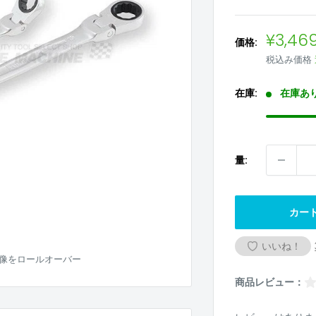
販
¥3,46
価格:
売
税込み価格
価
格
在庫:
在庫あ
量:
カー
いいね！
像をロールオーバー
商品レビュー：