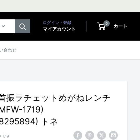
ログイン・登録
0
カート
マイアカウント
い合わせ
 両首振ラチェットめがねレンチ
RMFW-1719)
88295894) トネ
-1719