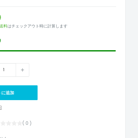
9
送料
はチェックアウト時に計算します
り
トに追加
3
( 0 )