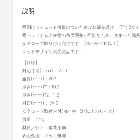
説明
両側にラチェット機構のついためがね部を設け、1丁で2サ
両ヘッドともに任意の角度調整が可能なため、奥まった箇
安全ロープ取り付け穴付です。(RMFW-1214以上)
グッドデザイン賞受賞品です。
【仕様】
対辺寸法(mm)：17×19
全長(mm)：267
厚さ(mm)T1：10.3
厚さ(mm)T2：11.2
対辺(mm)：17×19
安全ロープ取付穴付(RMFW-1214以上のサイズ)
質量：271g
材質／仕上：構造用鋼
表面処理：メッキ処理