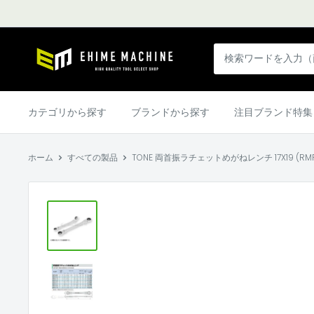
コ
ン
テ
エ
ン
ヒ
ツ
メ
に
マ
カテゴリから探す
ブランドから探す
注目ブランド特集
ス
シ
キ
ン
ッ
ホーム
すべての製品
TONE 両首振ラチェットめがねレンチ 17X19 (RMFW-1
本
プ
店
す
る