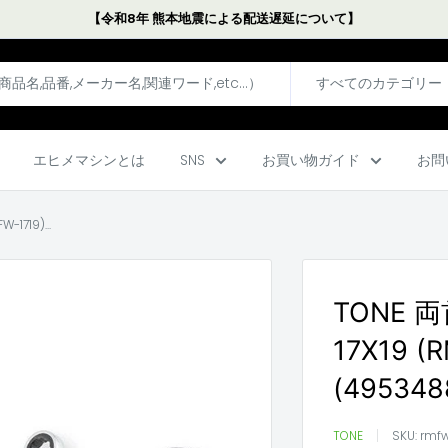
【令和8年 熊本地震による配送遅延について】
すべてのカテゴリー
エヒメマシンとは
SNS
お買い物ガイド
お問
719)...
TONE
17X19 (
(49534
TONE
SKU:
rmfw