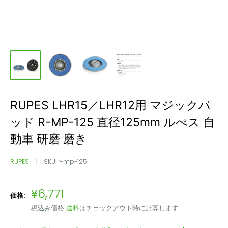
RUPES LHR15／LHR12用 マジックパ
ッド R-MP-125 直径125mm ルぺス 自
動車 研磨 磨き
RUPES
SKU:
r-mp-125
販
¥6,771
価格:
売
税込み価格
送料
はチェックアウト時に計算します
価