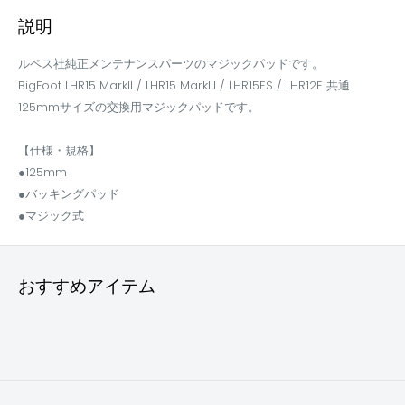
説明
ルペス社純正メンテナンスパーツのマジックパッドです。
BigFoot LHR15 MarkII / LHR15 MarkIII / LHR15ES / LHR12E 共通
125mmサイズの交換用マジックパッドです。
【仕様・規格】
●125mm
●バッキングパッド
●マジック式
おすすめアイテム