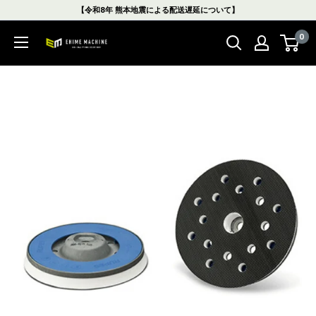
コ
【令和8年 熊本地震による配送遅延について】
ン
0
テ
エ
ン
ヒ
ツ
メ
に
マ
ス
シ
キ
ン
ッ
本
プ
店
す
る