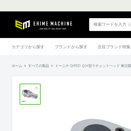
コ
ン
テ
エ
ン
ヒ
ツ
メ
に
マ
カテゴリから探す
ブランドから探す
注目ブランド特集
ス
シ
キ
ン
ッ
ホーム
すべての製品
トーニチ QH15D ＱＨ型ラチェットヘッド 東日
本
プ
店
す
る