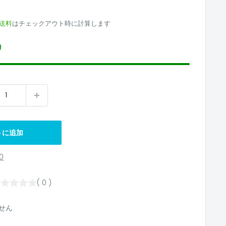
2
送料
はチェックアウト時に計算します
り
トに追加
0
( 0 )
せん