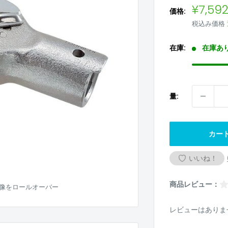
販
¥7,59
価格:
売
税込み価格
価
格
在庫:
在庫あ
量:
カー
いいね！
商品レビュー：
像をロールオーバー
レビューはありま