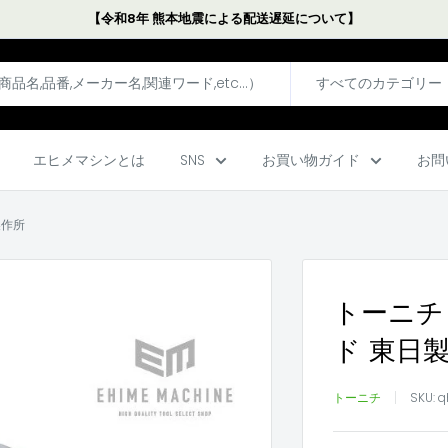
【令和8年 熊本地震による配送遅延について】
すべてのカテゴリー
エヒメマシンとは
SNS
お買い物ガイド
お問
製作所
トーニチ
ド 東日
トーニチ
SKU:
q