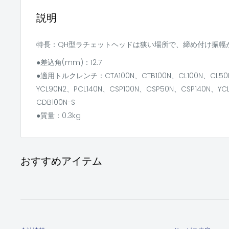
説明
特長：QH型ラチェットヘッドは狭い場所で、締め付け振幅
●差込角(mm)：12.7
●適用トルクレンチ：CTA100N、CTB100N、CL100N、CL50N
YCL90N2、PCL140N、CSP100N、CSP50N、CSP140N、YC
CDB100N-S
●質量：0.3kg
おすすめアイテム