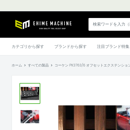
コ
ン
テ
エ
ン
ヒ
ツ
メ
に
マ
カテゴリから探す
ブランドから探す
注目ブランド特集
ス
シ
キ
ン
ッ
ホーム
すべての製品
コーケン PK3763/6 オフセットエクステンショ
本
プ
店
す
る