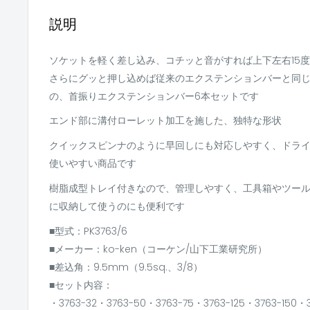
説明
ソケットを軽く差し込み、コチッと音がすれば上下左右15
さらにグッと押し込めば従来のエクステンションバーと同
の、首振りエクステンションバー6本セットです
エンド部に溝付ローレット加工を施した、独特な形状
クイックスピンナのように早回しにも対応しやすく、ドラ
使いやすい商品です
樹脂成型トレイ付きなので、管理しやすく、工具箱やツー
に収納して使うのにも便利です
■型式：PK3763/6
■メーカー：ko-ken（コーケン/山下工業研究所）
■差込角：9.5mm（9.5sq.、3/8）
■セット内容：
・3763-32・3763-50・3763-75・3763-125・3763-150・