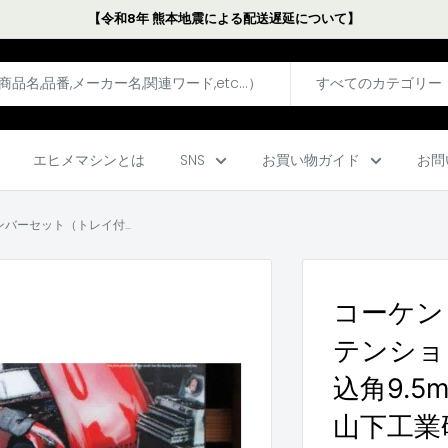
【令和8年 熊本地震による配送遅延について】
すべてのカテゴリー
エヒメマシンとは
SNS
お買い物ガイド
お問
ンバーセット（トレイ付...
コーケン 
テンショ
込角9.5m
山下工業