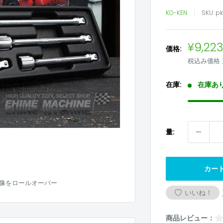
KO-KEN
SKU:
pk
販
¥9,22
価格:
売
税込み価格
価
格
在庫:
在庫あ
量:
カー
像をロールオーバー
いいね！
商品レビュー：