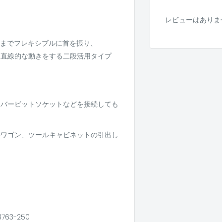
レビューはありま
度までフレキシブルに首を振り、
じ直線的な動きをする二段活用タイプ
イバービットソケットなどを接続しても
ルワゴン、ツールキャビネットの引出し
3763-250