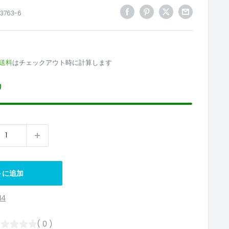
3763-6
3
送料
はチェックアウト時に計算します
り
トに追加
14
( 0 )