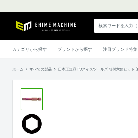
コ
ン
テ
エ
ン
ヒ
ツ
メ
に
マ
カテゴリから探す
ブランドから探す
注目ブランド特集
ス
シ
キ
ン
ッ
ホーム
すべての製品
日本正規品 PBスイスツールズ 段付六角ビット (E6.210
本
プ
店
す
る