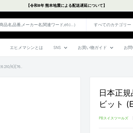
【令和8年 熊本地震による配送遅延について】
すべてのカテゴリー
エヒメマシンとは
SNS
お買い物ガイド
お問
/6)(76...
日本正規
ビット (E6
PBスイスツールズ