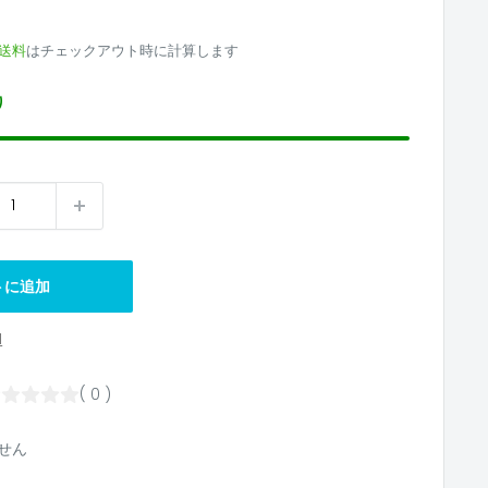
送料
はチェックアウト時に計算します
り
トに追加
1
( 0 )
せん