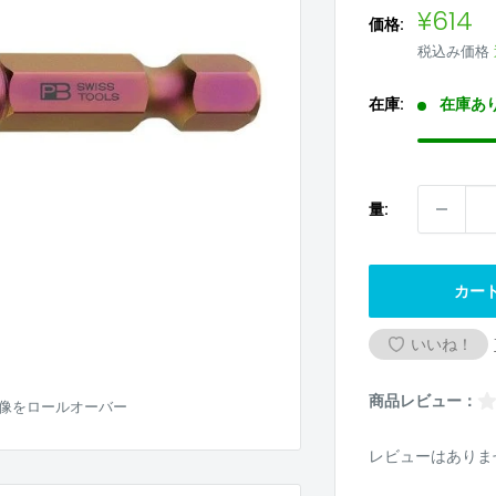
販
¥614
価格:
売
税込み価格
価
格
在庫:
在庫あ
量:
カー
いいね！
商品レビュー：
像をロールオーバー
レビューはありま