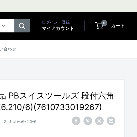
ログイン・登録
0
カート
マイアカウント
い合わせ
品 PBスイスツールズ 段付六角
.210/6)(7610733019267)
SKU:
pb-e6-210-6