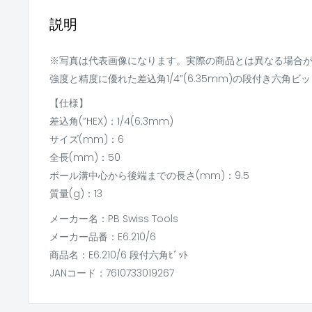
説明
※写真は代表画像になります。実際の商品とは異なる場合
強度と精度に優れた差込角1/4”(6.35mm)の段付き六角ビ
【仕様】
差込角(”HEX)：1/4(6.3mm)
サイズ(mm)：6
全長(mm)：50
ボール溝中心から後端までの長さ(mm)：9.5
質量(g)：13
メーカー名：PB Swiss Tools
メーカー品番：E6.210/6
商品名：E6.210/6 段付六角ﾋﾞｯﾄ
JANコード：7610733019267