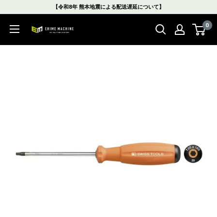
コ
【令和8年 熊本地震による配送遅延について】
ン
0
テ
エ
ン
ヒ
ツ
メ
に
マ
ス
シ
キ
ン
ッ
本
プ
店
す
る