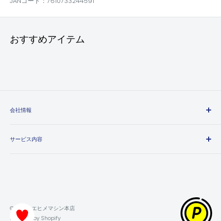
JANコード：7610733244591
おすすめアイテム
会社情報
エヒメマシンとは
サービス内容
会社概要
プライバシーポリシー
送料・配送方法について
特定商取引法に基づく表記
お支払い方法について
利用規約
領収書について
返金ポリシー
保証・返品・交換について
© 2026 エヒメマシン本店
ポイントの獲得・利用方法について
Powered by Shopify