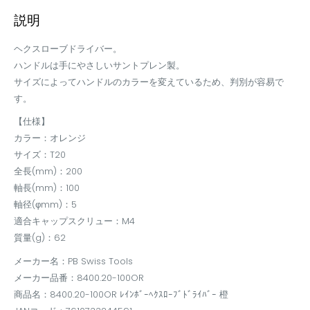
説明
ヘクスローブドライバー。
ハンドルは手にやさしいサントプレン製。
サイズによってハンドルのカラーを変えているため、判別が容易で
す。
【仕様】
カラー：オレンジ
サイズ：T20
全長(mm)：200
軸長(mm)：100
軸径(φmm)：5
適合キャップスクリュー：M4
質量(g)：62
メーカー名：PB Swiss Tools
メーカー品番：8400.20-100OR
商品名：8400.20-100OR ﾚｲﾝﾎﾞｰﾍｸｽﾛｰﾌﾞﾄﾞﾗｲﾊﾞｰ 橙