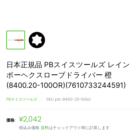
日本正規品 PBスイスツールズ レイン
ボーヘクスローブドライバー 橙
(8400.20-100OR)(7610733244591)
PBスイスツールズ
SKU:
pb-8400-20-100or
販
¥2,042
価格:
売
税込み価格
送料
はチェックアウト時に計算します
価