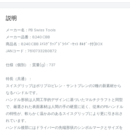
説明
メーカー名：PB Swiss Tools
メーカー品番：8240.CBB
商品名：8240.CBB ｽｲｽｸﾞﾘｯﾌﾟﾄﾞﾗｲﾊﾞｰｾｯﾄ ﾎﾙﾀﾞｰ付(BOX
JANコード：7610733280872
仕様（個別）：質量(g)：737
特長（共通）：
スイスグリップはポリプロピレン・サントプレンの2種の新素材から
なるハンドルです。
ハンドル形状は人間工学的デザインに基づいたマルチクラフトと同型
で、厳選された表面素材は人間の手の硬度に近く、従来のPBハンドル
の特性が、軟らかく温かみのあるスイスグリップにより更に引き出さ
れています。
ハンドル後部にはドライバーの先端形状のシンボルマークとサイズを