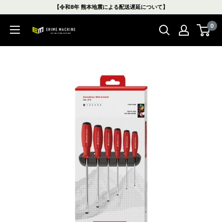
コ
【令和8年 熊本地震による配送遅延について】
ン
0
テ
エ
ン
ヒ
ツ
メ
に
マ
ス
シ
キ
ン
ッ
本
プ
店
す
る