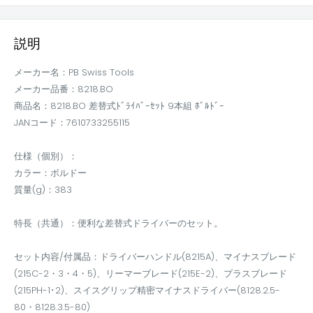
説明
メーカー名：PB Swiss Tools
メーカー品番：8218.BO
商品名：8218.BO 差替式ﾄﾞﾗｲﾊﾞｰｾｯﾄ 9本組 ﾎﾞﾙﾄﾞｰ
JANコード：7610733255115
仕様（個別）：
カラー：ボルドー
質量(g)：383
特長（共通）：便利な差替式ドライバーのセット。
セット内容/付属品：ドライバーハンドル(8215A)、マイナスブレード
(215C-2・3・4・5)、リーマーブレード(215E-2)、プラスブレード
(215PH-1･2)、スイスグリップ精密マイナスドライバー(8128.2.5-
80・8128.3.5-80)