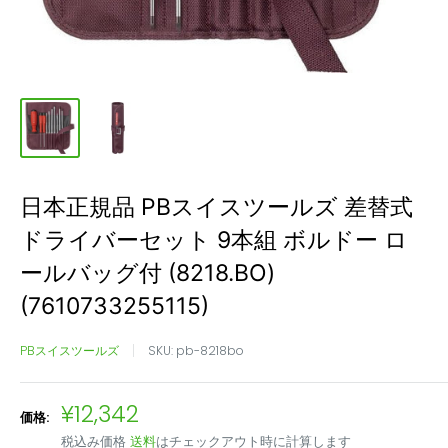
日本正規品 PBスイスツールズ 差替式
ドライバーセット 9本組 ボルドー ロ
ールバッグ付 (8218.BO)
(7610733255115)
PBスイスツールズ
SKU:
pb-8218bo
販
¥12,342
価格:
売
税込み価格
送料
はチェックアウト時に計算します