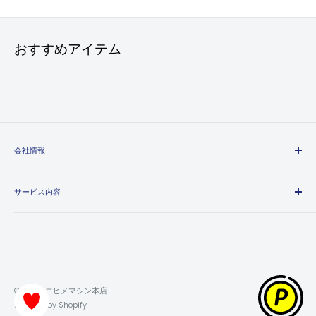
おすすめアイテム
会社情報
エヒメマシンとは
サービス内容
会社概要
プライバシーポリシー
送料・配送方法について
特定商取引法に基づく表記
お支払い方法について
利用規約
領収書について
返金ポリシー
保証・返品・交換について
© 2026 エヒメマシン本店
ポイントの獲得・利用方法について
Powered by Shopify
お問い合わせ