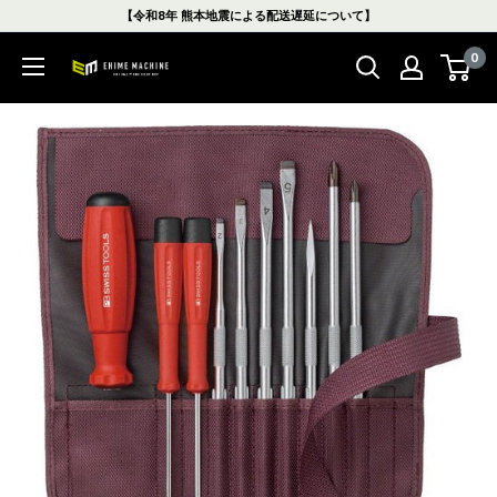
コ
【令和8年 熊本地震による配送遅延について】
ン
0
テ
エ
ン
ヒ
ツ
メ
に
マ
ス
シ
キ
ン
ッ
本
プ
店
す
る