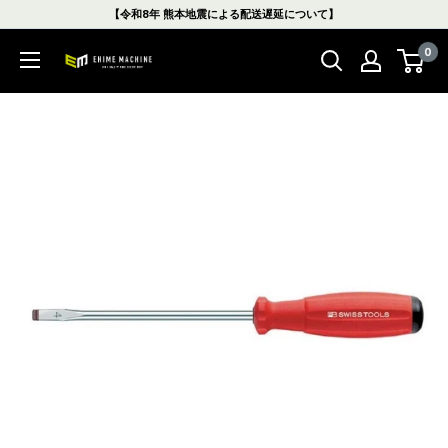
コ
【令和8年 熊本地震による配送遅延について】
ン
0
テ
エ
ン
ヒ
ツ
メ
に
マ
ス
シ
キ
ン
ッ
本
プ
店
す
る