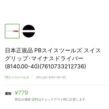
日本正規品 PBスイスツールズ スイス
グリップ･マイナスドライバー
(8140.00-40)(7610733212736)
PBスイスツールズ
SKU:
pb-8140-00-40
販
¥779
価格:
売
税込み価格
送料
はチェックアウト時に計算します
価