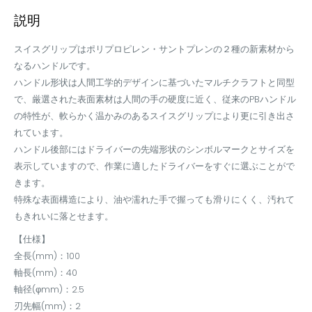
説明
スイスグリップはポリプロピレン・サントプレンの２種の新素材から
なるハンドルです。
ハンドル形状は人間工学的デザインに基づいたマルチクラフトと同型
で、厳選された表面素材は人間の手の硬度に近く、従来のPBハンドル
の特性が、軟らかく温かみのあるスイスグリップにより更に引き出さ
れています。
ハンドル後部にはドライバーの先端形状のシンボルマークとサイズを
表示していますので、作業に適したドライバーをすぐに選ぶことがで
きます。
特殊な表面構造により、油や濡れた手で握っても滑りにくく、汚れて
もきれいに落とせます。
【仕様】
全長(mm)：100
軸長(mm)：40
軸径(φmm)：2.5
刃先幅(mm)：2