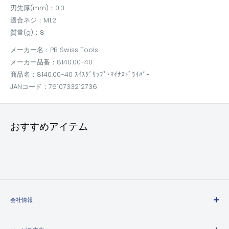
刃先厚(mm)：0.3
適合ネジ：M1.2
質量(g)：8
メーカー名：PB Swiss Tools
メーカー品番：8140.00-40
商品名：8140.00-40 ｽｲｽｸﾞﾘｯﾌﾟ･ﾏｲﾅｽﾄﾞﾗｲﾊﾞｰ
JANコード：7610733212736
おすすめアイテム
会社情報
エヒメマシンとは