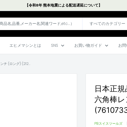
【令和8年 熊本地震による配送遅延について】
すべてのカテゴリー
エヒメマシンとは
SNS
お買い物ガイド
お問
ロング) (212...
日本正規
六角棒レンチ
(761073
PBスイスツールズ