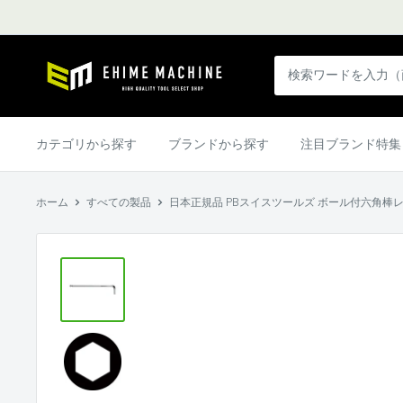
コ
ン
テ
エ
ン
ヒ
ツ
メ
に
マ
カテゴリから探す
ブランドから探す
注目ブランド特集
ス
シ
キ
ン
ッ
ホーム
すべての製品
日本正規品 PBスイスツールズ ボール付六角棒レンチ (
本
プ
店
す
る