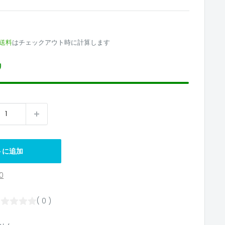
送料
はチェックアウト時に計算します
り
トに追加
0
( 0 )