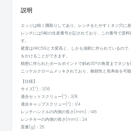
説明
エッジは軽く隅取りしてあり、レンチをたやすくネジ穴に
レンチには5桁の生産番号が記されており、この番号で原料
す。
硬度はHRC59と大変高く、しかも強靭に作られているの
をかけることができます。
精密に作られたボールポイントで斜め30°の角度までネジ
ニッケルクロームメッキされており、耐錆性と長寿命を可
【仕様】
サイズ(”)：3/16
適合セットスクリュー(”)：3/8
適合キャップスクリュー(”)：1/4
レンチハンドルの内側の長さ(mm)：145
レンチキーの内側の長さ(mm)：24
質量(g)：25