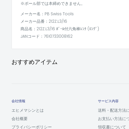
※ボール部では本締めできません。
メーカー名：PB Swiss Tools
メーカー品番：212Z.L3/16
商品名：212Z.L3/16 ﾎﾞｰﾙ付六角棒ﾚﾝﾁ (ﾛﾝｸﾞ)
JANコード：7610733008162
おすすめアイテム
会社情報
サービス内容
エヒメマシンとは
送料・配送方法
会社概要
お支払い方法に
プライバシーポリシー
領収書について