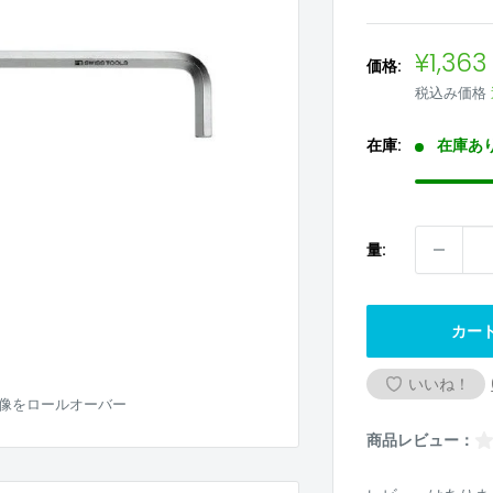
販
¥1,363
価格:
売
税込み価格
価
格
在庫:
在庫あ
量:
カー
いいね！
像をロールオーバー
商品レビュー：