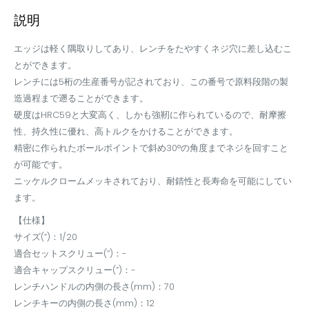
説明
エッジは軽く隅取りしてあり、レンチをたやすくネジ穴に差し込むこ
とができます。
レンチには5桁の生産番号が記されており、この番号で原料段階の製
造過程まで遡ることができます。
硬度はHRC59と大変高く、しかも強靭に作られているので、耐摩擦
性、持久性に優れ、高トルクをかけることができます。
精密に作られたボールポイントで斜め30°の角度までネジを回すこと
が可能です。
ニッケルクロームメッキされており、耐錆性と長寿命を可能にしてい
ます。
【仕様】
サイズ(”)：1/20
適合セットスクリュー(”)：-
適合キャップスクリュー(”)：-
レンチハンドルの内側の長さ(mm)：70
レンチキーの内側の長さ(mm)：12