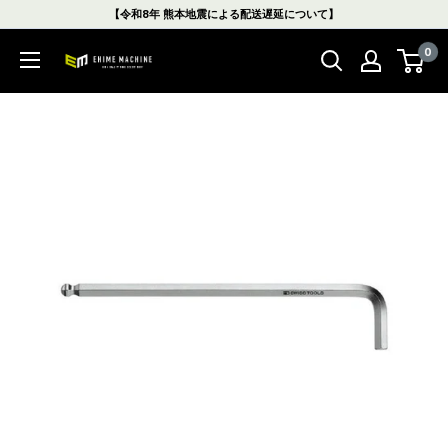
コ
【令和8年 熊本地震による配送遅延について】
ン
0
テ
エ
ン
ヒ
ツ
メ
に
マ
ス
シ
キ
ン
ッ
本
プ
店
す
る