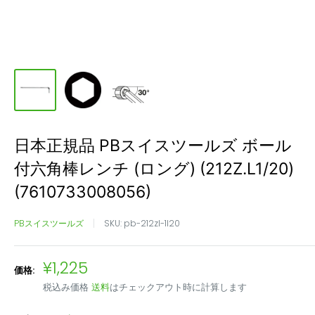
日本正規品 PBスイスツールズ ボール
付六角棒レンチ (ロング) (212Z.L1/20)
(7610733008056)
PBスイスツールズ
SKU:
pb-212zl-1l20
販
¥1,225
価格:
売
税込み価格
送料
はチェックアウト時に計算します
価