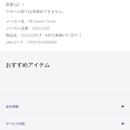
質量(g)：1
※ボール部では本締めできません。
メーカー名：PB Swiss Tools
メーカー品番：212Z.L1/20
商品名：212Z.L1/20 ﾎﾞｰﾙ付六角棒ﾚﾝﾁ (ﾛﾝｸﾞ)
JANコード：7610733008056
おすすめアイテム
会社情報
エヒメマシンとは
サービス内容
会社概要