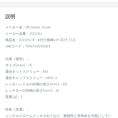
説明
メーカー名：PB Swiss Tools
メーカー品番：212.L1.5J
商品名：212.L1.5J ﾎﾞｰﾙ付六角棒ﾚﾝﾁ (ﾛﾝｸﾞ) (J)
JANコード：7610733031283
仕様（個別）：
サイズ(mm)：1.5
適合セットスクリュー：M3
適合キャップスクリュー：M1.6-2
レンチハンドルの内側の長さ(mm)：80
レンチキーの内側の長さ(mm)：14
質量(g)：2
特長（共通）：
ニッケルクロームメッキされており、耐錆性と長寿命を可能にしてい