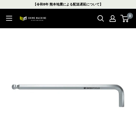
コ
【令和8年 熊本地震による配送遅延について】
ン
0
テ
エ
ン
ヒ
ツ
メ
に
マ
ス
シ
キ
ン
ッ
本
プ
店
す
る