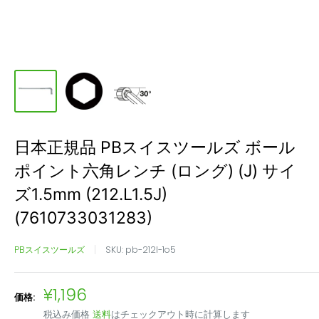
日本正規品 PBスイスツールズ ボール
ポイント六角レンチ (ロング) (J) サイ
ズ1.5mm (212.L1.5J)
(7610733031283)
PBスイスツールズ
SKU:
pb-212l-1o5
販
¥1,196
価格:
売
税込み価格
送料
はチェックアウト時に計算します