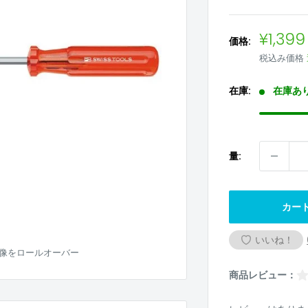
販
¥1,399
価格:
売
税込み価格
価
格
在庫:
在庫あ
量:
カー
いいね！
像をロールオーバー
商品レビュー：