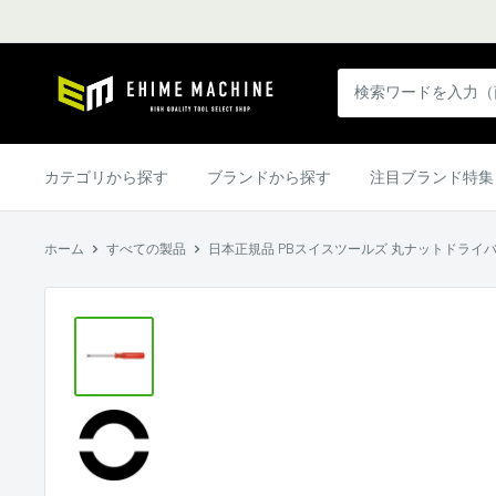
コ
ン
テ
エ
ン
ヒ
ツ
メ
に
マ
カテゴリから探す
ブランドから探す
注目ブランド特集
ス
シ
キ
ン
ッ
ホーム
すべての製品
日本正規品 PBスイスツールズ 丸ナットドライバー (19
本
プ
店
す
る