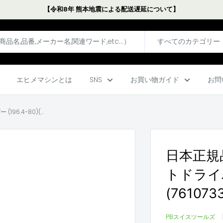
【令和8年 熊本地震による配送遅延について】
すべてのカテゴリー
エヒメマシンとは
SNS
お買い物ガイド
お問
6.4-80)(...
日本正規
トドライバー
(761073
PBスイスツールズ