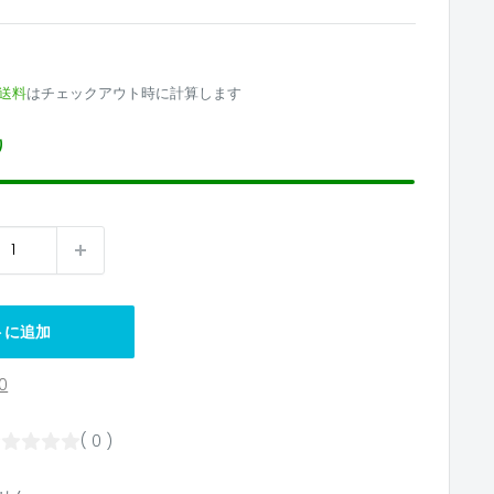
4
送料
はチェックアウト時に計算します
り
トに追加
0
( 0 )