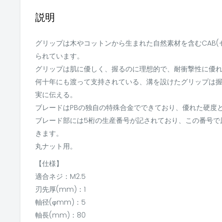
説明
グリップは木やコットンから生まれた自然素材を含むCAB(
られています。
グリップは肌に優しく、握るのに理想的で、耐衝撃性に優
何十年にも渡って支持されている、溝を設けたグリップは
実に伝える。
ブレードはPBの独自の特殊合金でできており、優れた硬度
ブレード部には5桁の生産番号が記されており、この番号で
きます。
丸ナット用。
【仕様】
適合ネジ：M2.5
刃先厚(mm)：1
軸径(φmm)：5
軸長(mm)：80