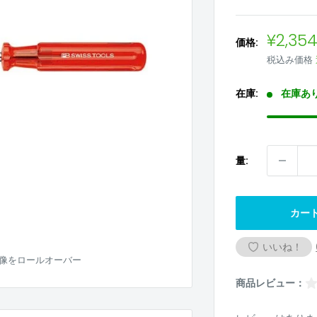
販
¥2,35
価格:
売
税込み価格
価
格
在庫:
在庫あ
量:
カー
いいね！
像をロールオーバー
商品レビュー：