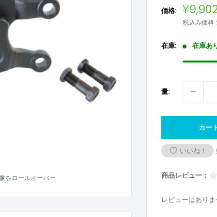
販
¥9,90
価格:
売
税込み価格
価
格
在庫:
在庫あ
量:
カー
いいね！
商品レビュー：
像をロールオーバー
レビューはありま