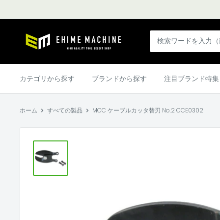
コ
ン
テ
エ
ン
ヒ
ツ
メ
に
マ
カテゴリから探す
ブランドから探す
注目ブランド特集
ス
シ
キ
ン
ッ
ホーム
すべての製品
MCC ケーブルカッタ替刃 No.2 CCE0302
本
プ
店
す
る