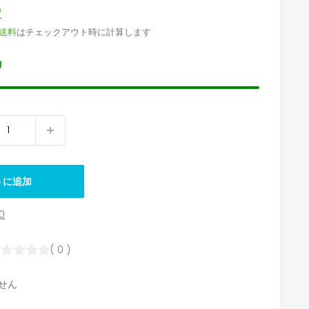
2
送料
はチェックアウト時に計算します
り
トに追加
0
( 0 )
せん