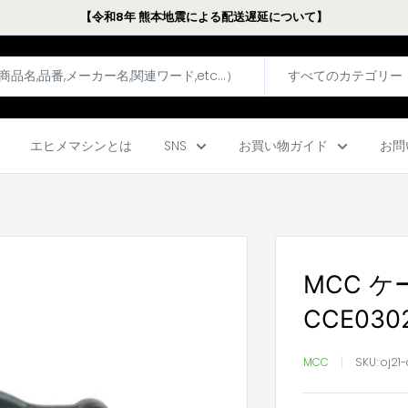
【令和8年 熊本地震による配送遅延について】
すべてのカテゴリー
エヒメマシンとは
SNS
お買い物ガイド
お問
MCC ケ
CCE030
MCC
SKU:
oj21