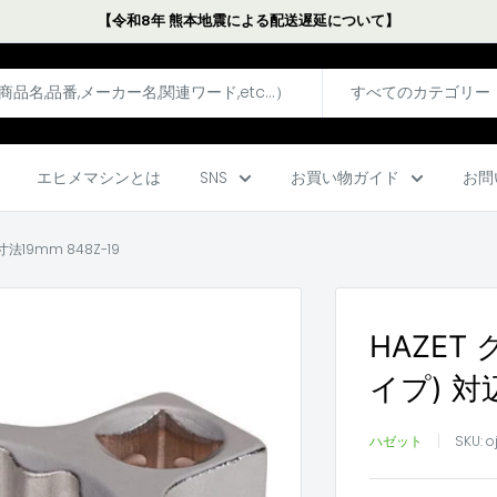
【令和8年 熊本地震による配送遅延について】
すべてのカテゴリー
エヒメマシンとは
SNS
お買い物ガイド
お問
19mm 848Z-19
HAZE
イプ) 対辺
ハゼット
SKU:
o