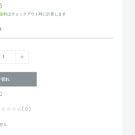
6
送料
はチェックアウト時に計算します
れ
り切れ
0
( 0 )
せん