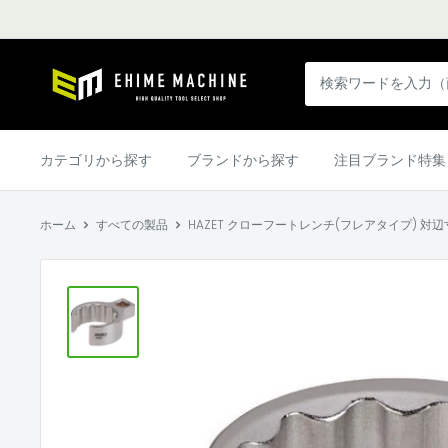
コ
ン
テ
エ
ン
ヒ
ツ
メ
に
マ
カテゴリから探す
ブランドから探す
注目ブランド特集
ス
シ
キ
ン
ッ
ホーム
すべての製品
HAZET クローフートレンチ(フレアタイプ) 対辺寸法
本
プ
店
す
る