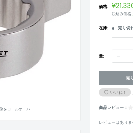
販
¥21,33
価格:
売
税込み価格
価
格
在庫:
売り切
量:
売
いいね！
商品レビュー：
像をロールオーバー
レビューはありま