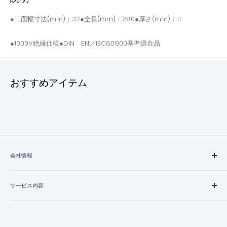
●二面幅寸法(mm)：32●全長(mm)：280●厚さ(mm)：11
●1000V絶縁仕様●DIN EN／IEC60900基準適合品
おすすめアイテム
会社情報
エヒメマシンとは
サービス内容
会社概要
プライバシーポリシー
送料・配送方法について
特定商取引法に基づく表記
お支払い方法について