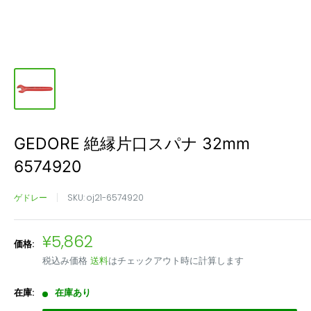
GEDORE 絶縁片口スパナ 32mm
6574920
ゲドレー
SKU:
oj21-6574920
販
¥5,862
価格:
売
税込み価格
送料
はチェックアウト時に計算します
価
格
在庫:
在庫あり