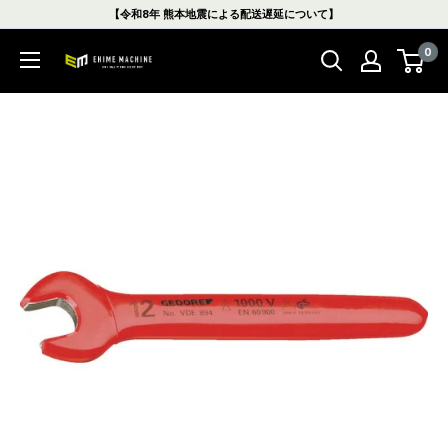
コ
【令和8年 熊本地震による配送遅延について】
ン
0
テ
エ
ン
ヒ
ツ
メ
に
マ
ス
シ
キ
ン
ッ
本
プ
店
す
る