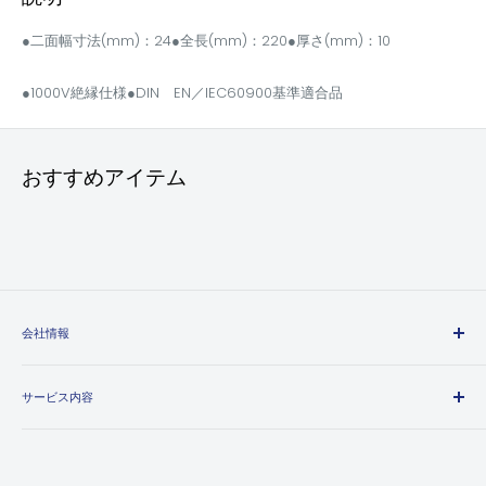
●二面幅寸法(mm)：24●全長(mm)：220●厚さ(mm)：10
●1000V絶縁仕様●DIN EN／IEC60900基準適合品
おすすめアイテム
会社情報
エヒメマシンとは
サービス内容
会社概要
プライバシーポリシー
送料・配送方法について
特定商取引法に基づく表記
お支払い方法について