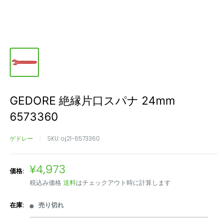
GEDORE 絶縁片口スパナ 24mm
6573360
ゲドレー
SKU:
oj21-6573360
販
¥4,973
価格:
売
税込み価格
送料
はチェックアウト時に計算します
価
格
在庫:
売り切れ