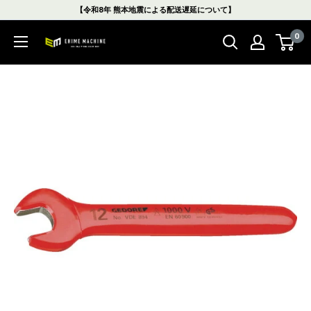
コ
【令和8年 熊本地震による配送遅延について】
ン
0
テ
エ
ン
ヒ
ツ
メ
に
マ
ス
シ
キ
ン
ッ
本
プ
店
す
る